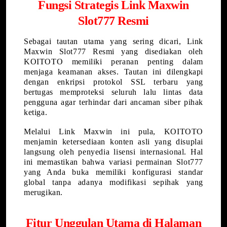
Fungsi Strategis Link Maxwin
Slot777 Resmi
Sebagai tautan utama yang sering dicari, Link
Maxwin Slot777 Resmi yang disediakan oleh
KOITOTO memiliki peranan penting dalam
menjaga keamanan akses. Tautan ini dilengkapi
dengan enkripsi protokol SSL terbaru yang
bertugas memproteksi seluruh lalu lintas data
pengguna agar terhindar dari ancaman siber pihak
ketiga.
Melalui Link Maxwin ini pula, KOITOTO
menjamin ketersediaan konten asli yang disuplai
langsung oleh penyedia lisensi internasional. Hal
ini memastikan bahwa variasi permainan Slot777
yang Anda buka memiliki konfigurasi standar
global tanpa adanya modifikasi sepihak yang
merugikan.
Fitur Unggulan Utama di Halaman