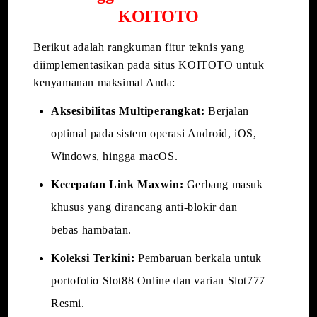
KOITOTO
Berikut adalah rangkuman fitur teknis yang
diimplementasikan pada situs KOITOTO untuk
kenyamanan maksimal Anda:
Aksesibilitas Multiperangkat:
Berjalan
optimal pada sistem operasi Android, iOS,
Windows, hingga macOS.
Kecepatan Link Maxwin:
Gerbang masuk
khusus yang dirancang anti-blokir dan
bebas hambatan.
Koleksi Terkini:
Pembaruan berkala untuk
portofolio Slot88 Online dan varian Slot777
Resmi.