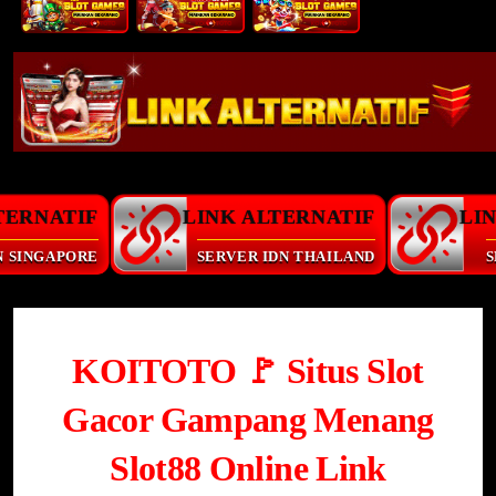
TERNATIF
LINK ALTERNATIF
LI
N SINGAPORE
SERVER IDN THAILAND
S
KOITOTO 🚩 Situs Slot
Gacor Gampang Menang
Slot88 Online Link