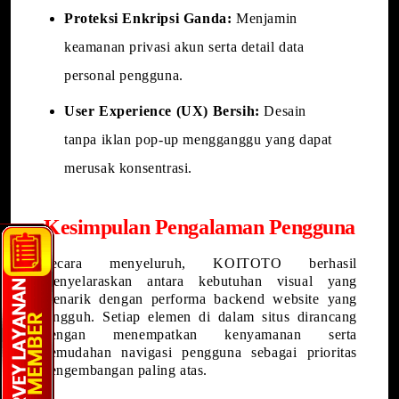
Proteksi Enkripsi Ganda:
Menjamin
keamanan privasi akun serta detail data
personal pengguna.
User Experience (UX) Bersih:
Desain
tanpa iklan pop-up mengganggu yang dapat
merusak konsentrasi.
Kesimpulan Pengalaman Pengguna
Secara menyeluruh, KOITOTO berhasil
menyelaraskan antara kebutuhan visual yang
menarik dengan performa backend website yang
tangguh. Setiap elemen di dalam situs dirancang
dengan menempatkan kenyamanan serta
kemudahan navigasi pengguna sebagai prioritas
pengembangan paling atas.