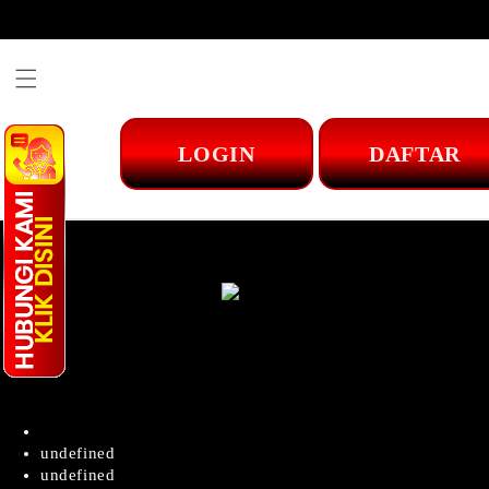
Skip to
content
LOGIN
DAFTAR
NEW
KOITOTO 🚩 Situs Slot Gacor Gampang
Menang Slot88 Online Link Maxwin
Slot777 Resmi
unde
Previous
Next
undefined
undefined