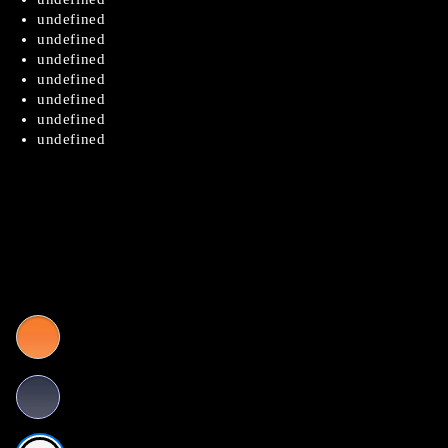
undefined
undefined
undefined
undefined
undefined
undefined
undefined
Rp. 10.000,-
Color
- Silver