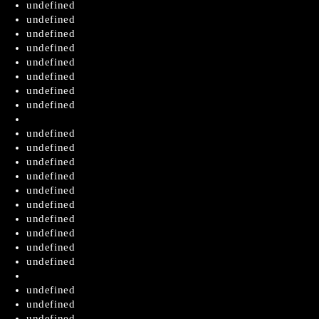
undefined
undefined
undefined
undefined
undefined
undefined
undefined
undefined
undefined
undefined
undefined
undefined
undefined
undefined
undefined
undefined
undefined
undefined
undefined
undefined
undefined