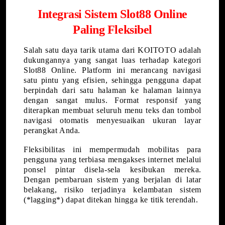
Integrasi Sistem Slot88 Online
Paling Fleksibel
Salah satu daya tarik utama dari KOITOTO adalah
dukungannya yang sangat luas terhadap kategori
Slot88 Online. Platform ini merancang navigasi
satu pintu yang efisien, sehingga pengguna dapat
berpindah dari satu halaman ke halaman lainnya
dengan sangat mulus. Format responsif yang
diterapkan membuat seluruh menu teks dan tombol
navigasi otomatis menyesuaikan ukuran layar
perangkat Anda.
Fleksibilitas ini mempermudah mobilitas para
pengguna yang terbiasa mengakses internet melalui
ponsel pintar disela-sela kesibukan mereka.
Dengan pembaruan sistem yang berjalan di latar
belakang, risiko terjadinya kelambatan sistem
(*lagging*) dapat ditekan hingga ke titik terendah.