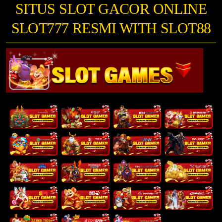
SITUS SLOT GACOR ONLINE
SLOT777 RESMI WITH SLOT88