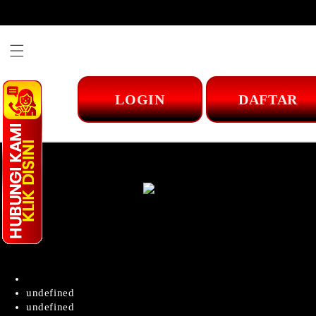
Skip to
content
LOGIN
DAFTAR
NEW
KOITOTO 🚩 Situs Slot Gacor Gampang
Menang Slot88 Online Link Maxwin
Slot777 Resmi
unde
Previous
Next
undefined
undefined