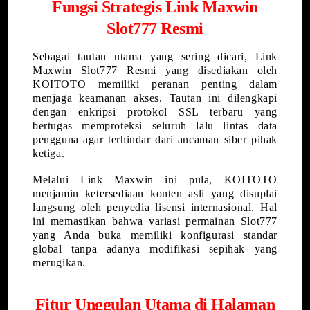
Fungsi Strategis Link Maxwin
Slot777 Resmi
Sebagai tautan utama yang sering dicari, Link
Maxwin Slot777 Resmi yang disediakan oleh
KOITOTO memiliki peranan penting dalam
menjaga keamanan akses. Tautan ini dilengkapi
dengan enkripsi protokol SSL terbaru yang
bertugas memproteksi seluruh lalu lintas data
pengguna agar terhindar dari ancaman siber pihak
ketiga.
Melalui Link Maxwin ini pula, KOITOTO
menjamin ketersediaan konten asli yang disuplai
langsung oleh penyedia lisensi internasional. Hal
ini memastikan bahwa variasi permainan Slot777
yang Anda buka memiliki konfigurasi standar
global tanpa adanya modifikasi sepihak yang
merugikan.
Fitur Unggulan Utama di Halaman