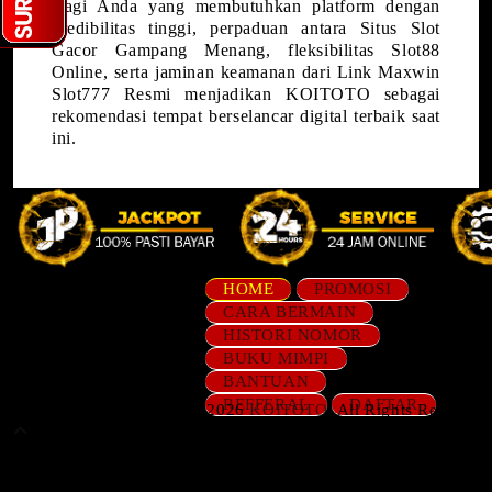
Bagi Anda yang membutuhkan platform dengan
kredibilitas tinggi, perpaduan antara Situs Slot
Gacor Gampang Menang, fleksibilitas Slot88
Online, serta jaminan keamanan dari Link Maxwin
Slot777 Resmi menjadikan KOITOTO sebagai
rekomendasi tempat berselancar digital terbaik saat
ini.
HOME
PROMOSI
CARA BERMAIN
HISTORI NOMOR
BUKU MIMPI
BANTUAN
REFFERAL
DAFTAR
© Copyright 2018 - 2026
KOITOTO
. All Rights Reserved.