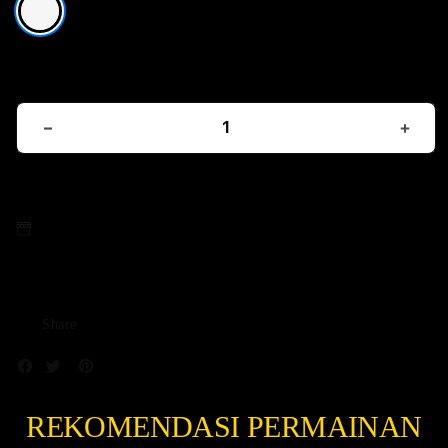
Quantity
Decrease
Increa
quantity
quanti
for
for
Get it fast
iPhone
iPhon
17
17
KOITOTO
Air
Air
Loading store
1TB
1TB
Silver
Silver
Share
REKOMENDASI PERMAINAN