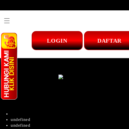
Skip to
content
LOGIN
DAFTAR
NEW
KOITOTO 🚩 Situs Slot Gacor Gampang
Menang Slot88 Online Link Maxwin
Slot777 Resmi
unde
Previous
Next
undefined
undefined