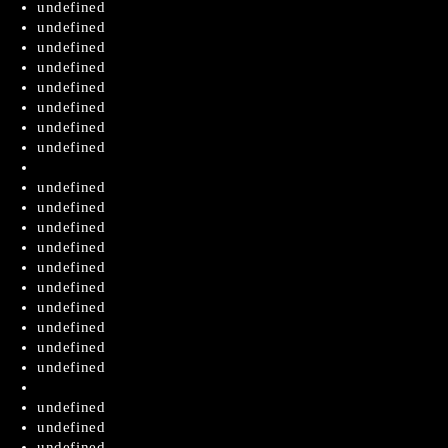
undefined
undefined
undefined
undefined
undefined
undefined
undefined
undefined
undefined
undefined
undefined
undefined
undefined
undefined
undefined
undefined
undefined
undefined
undefined
undefined
undefined