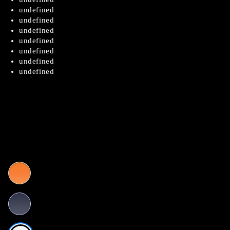
undefined
undefined
undefined
undefined
undefined
undefined
undefined
Rp. 10.000,-
Color
- Silver