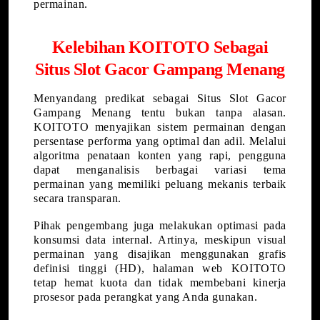
permainan.
Kelebihan KOITOTO Sebagai
Situs Slot Gacor Gampang Menang
Menyandang predikat sebagai Situs Slot Gacor
Gampang Menang tentu bukan tanpa alasan.
KOITOTO menyajikan sistem permainan dengan
persentase performa yang optimal dan adil. Melalui
algoritma penataan konten yang rapi, pengguna
dapat menganalisis berbagai variasi tema
permainan yang memiliki peluang mekanis terbaik
secara transparan.
Pihak pengembang juga melakukan optimasi pada
konsumsi data internal. Artinya, meskipun visual
permainan yang disajikan menggunakan grafis
definisi tinggi (HD), halaman web KOITOTO
tetap hemat kuota dan tidak membebani kinerja
prosesor pada perangkat yang Anda gunakan.