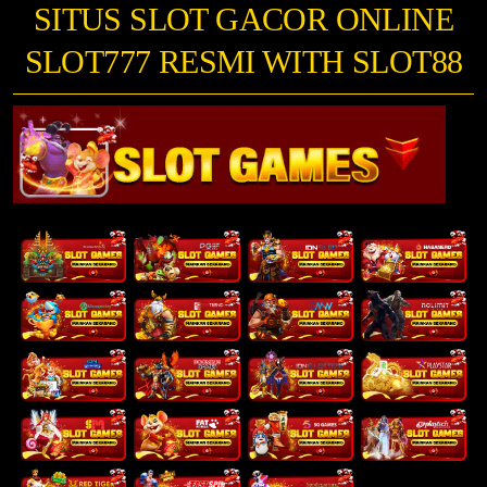
SITUS SLOT GACOR ONLINE
SLOT777 RESMI WITH SLOT88