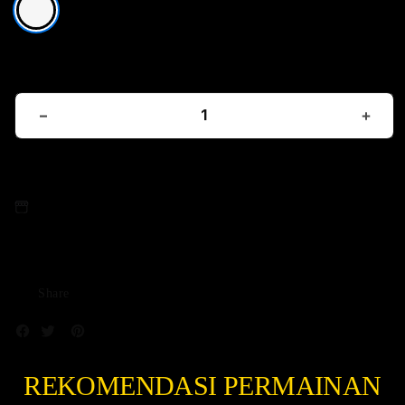
Quantity
Decrease
Increa
quantity
quanti
for
for
Get it fast
iPhone
iPhon
17
17
KOITOTO
Air
Air
Loading store
1TB
1TB
Silver
Silver
Share
REKOMENDASI PERMAINAN