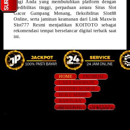
Bagi Anda yang membutuhkan platform dengan
kredibilitas tinggi, perpaduan antara Situs Slot
Gacor Gampang Menang, fleksibilitas Slot88
Online, serta jaminan keamanan dari Link Maxwin
Slot777 Resmi menjadikan KOITOTO sebagai
rekomendasi tempat berselancar digital terbaik saat
ini.
HOME
PROMOSI
CARA BERMAIN
HISTORI NOMOR
BUKU MIMPI
BANTUAN
REFFERAL
DAFTAR
© Copyright 2018 - 2026
KOITOTO
. All Rights Reserved.