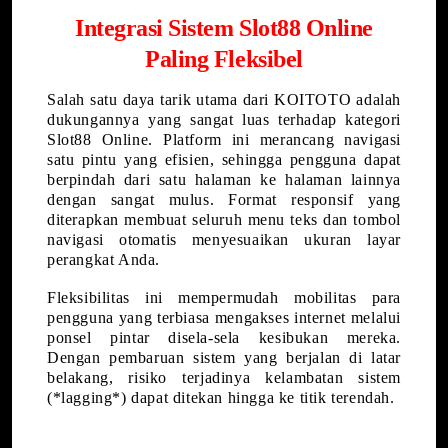
Integrasi Sistem Slot88 Online
Paling Fleksibel
Salah satu daya tarik utama dari KOITOTO adalah
dukungannya yang sangat luas terhadap kategori
Slot88 Online. Platform ini merancang navigasi
satu pintu yang efisien, sehingga pengguna dapat
berpindah dari satu halaman ke halaman lainnya
dengan sangat mulus. Format responsif yang
diterapkan membuat seluruh menu teks dan tombol
navigasi otomatis menyesuaikan ukuran layar
perangkat Anda.
Fleksibilitas ini mempermudah mobilitas para
pengguna yang terbiasa mengakses internet melalui
ponsel pintar disela-sela kesibukan mereka.
Dengan pembaruan sistem yang berjalan di latar
belakang, risiko terjadinya kelambatan sistem
(*lagging*) dapat ditekan hingga ke titik terendah.