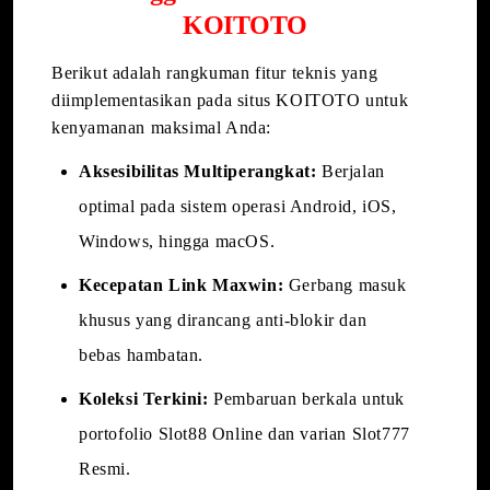
KOITOTO
Berikut adalah rangkuman fitur teknis yang
diimplementasikan pada situs KOITOTO untuk
kenyamanan maksimal Anda:
Aksesibilitas Multiperangkat:
Berjalan
optimal pada sistem operasi Android, iOS,
Windows, hingga macOS.
Kecepatan Link Maxwin:
Gerbang masuk
khusus yang dirancang anti-blokir dan
bebas hambatan.
Koleksi Terkini:
Pembaruan berkala untuk
portofolio Slot88 Online dan varian Slot777
Resmi.