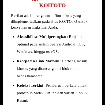
KOITOTO
Berikut adalah rangkuman fitur teknis yang
diimplementasikan pada situs KOITOTO untuk
kenyamanan maksimal Anda:
Aksesibilitas Multiperangkat:
Berjalan
optimal pada sistem operasi Android, iOS,
Windows, hingga macOS.
Kecepatan Link Maxwin:
Gerbang masuk
khusus yang dirancang anti-blokir dan
bebas hambatan.
Koleksi Terkini:
Pembaruan berkala untuk
portofolio Slot88 Online dan varian Slot777
Resmi.