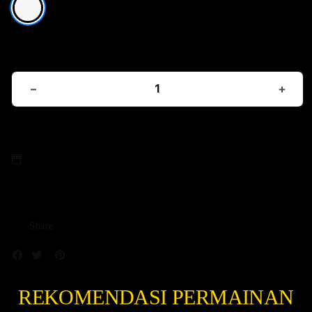
Quantity
Decrease
Increa
quantity
quanti
for
for
Get it fast
iPhone
iPhon
17
17
KOITOTO
Air
Air
Loading store
1TB
1TB
Silver
Silver
Share
REKOMENDASI PERMAINAN