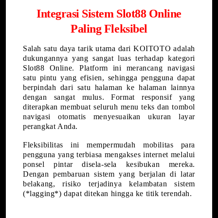
Integrasi Sistem Slot88 Online
Paling Fleksibel
Salah satu daya tarik utama dari KOITOTO adalah
dukungannya yang sangat luas terhadap kategori
Slot88 Online. Platform ini merancang navigasi
satu pintu yang efisien, sehingga pengguna dapat
berpindah dari satu halaman ke halaman lainnya
dengan sangat mulus. Format responsif yang
diterapkan membuat seluruh menu teks dan tombol
navigasi otomatis menyesuaikan ukuran layar
perangkat Anda.
Fleksibilitas ini mempermudah mobilitas para
pengguna yang terbiasa mengakses internet melalui
ponsel pintar disela-sela kesibukan mereka.
Dengan pembaruan sistem yang berjalan di latar
belakang, risiko terjadinya kelambatan sistem
(*lagging*) dapat ditekan hingga ke titik terendah.