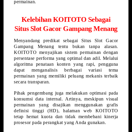
permainan.
Kelebihan KOITOTO Sebagai
Situs Slot Gacor Gampang Menang
Menyandang predikat sebagai Situs Slot Gacor
Gampang Menang tentu bukan tanpa alasan.
KOITOTO menyajikan sistem permainan dengan
persentase performa yang optimal dan adil. Melalui
algoritma penataan konten yang rapi, pengguna
dapat menganalisis berbagai variasi tema
permainan yang memiliki peluang mekanis terbaik
secara transparan.
Pihak pengembang juga melakukan optimasi pada
konsumsi data internal. Artinya, meskipun visual
permainan yang disajikan menggunakan grafis
definisi tinggi (HD), halaman web KOITOTO
tetap hemat kuota dan tidak membebani kinerja
prosesor pada perangkat yang Anda gunakan.