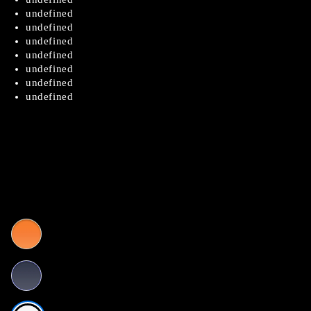
undefined
undefined
undefined
undefined
undefined
undefined
undefined
Rp. 10.000,-
Color
- Silver