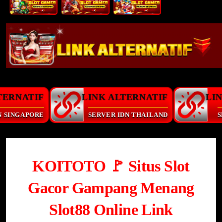
TERNATIF
LINK ALTERNATIF
LI
N SINGAPORE
SERVER IDN THAILAND
S
KOITOTO 🚩 Situs Slot
Gacor Gampang Menang
Slot88 Online Link