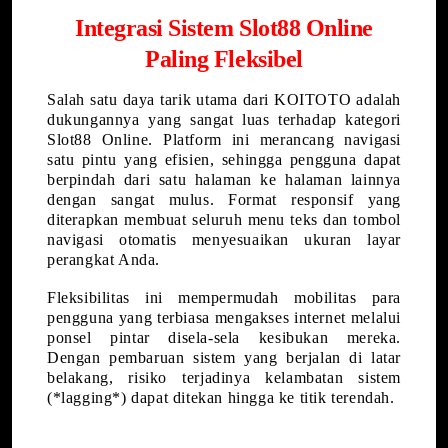
Integrasi Sistem Slot88 Online
Paling Fleksibel
Salah satu daya tarik utama dari KOITOTO adalah
dukungannya yang sangat luas terhadap kategori
Slot88 Online. Platform ini merancang navigasi
satu pintu yang efisien, sehingga pengguna dapat
berpindah dari satu halaman ke halaman lainnya
dengan sangat mulus. Format responsif yang
diterapkan membuat seluruh menu teks dan tombol
navigasi otomatis menyesuaikan ukuran layar
perangkat Anda.
Fleksibilitas ini mempermudah mobilitas para
pengguna yang terbiasa mengakses internet melalui
ponsel pintar disela-sela kesibukan mereka.
Dengan pembaruan sistem yang berjalan di latar
belakang, risiko terjadinya kelambatan sistem
(*lagging*) dapat ditekan hingga ke titik terendah.