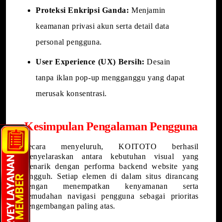
Proteksi Enkripsi Ganda:
Menjamin
keamanan privasi akun serta detail data
personal pengguna.
User Experience (UX) Bersih:
Desain
tanpa iklan pop-up mengganggu yang dapat
merusak konsentrasi.
Kesimpulan Pengalaman Pengguna
Secara menyeluruh, KOITOTO berhasil
menyelaraskan antara kebutuhan visual yang
menarik dengan performa backend website yang
tangguh. Setiap elemen di dalam situs dirancang
dengan menempatkan kenyamanan serta
kemudahan navigasi pengguna sebagai prioritas
pengembangan paling atas.