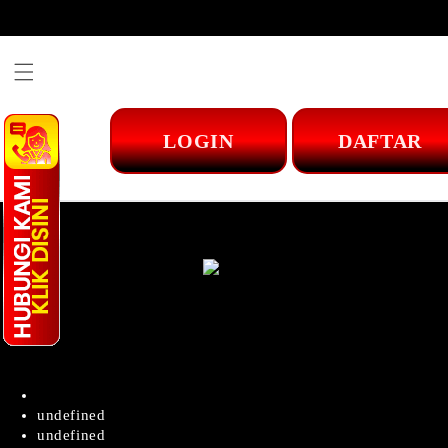
Skip to
content
LOGIN
DAFTAR
NEW
KOITOTO 🚩 Situs Slot Gacor Gampang
Menang Slot88 Online Link Maxwin
Slot777 Resmi
unde
Previous
Next
undefined
undefined