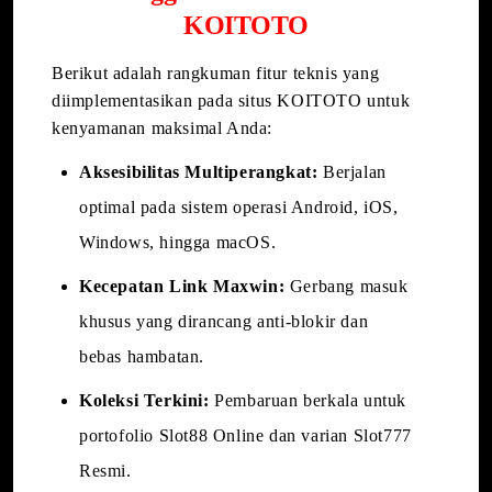
KOITOTO
Berikut adalah rangkuman fitur teknis yang
diimplementasikan pada situs KOITOTO untuk
kenyamanan maksimal Anda:
Aksesibilitas Multiperangkat:
Berjalan
optimal pada sistem operasi Android, iOS,
Windows, hingga macOS.
Kecepatan Link Maxwin:
Gerbang masuk
khusus yang dirancang anti-blokir dan
bebas hambatan.
Koleksi Terkini:
Pembaruan berkala untuk
portofolio Slot88 Online dan varian Slot777
Resmi.