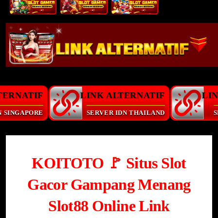
TERNATIF
LINK ALTERNATIF
LI
N SINGAPORE
SERVER IDN THAILAND
S
KOITOTO 🚩 Situs Slot
Gacor Gampang Menang
Slot88 Online Link