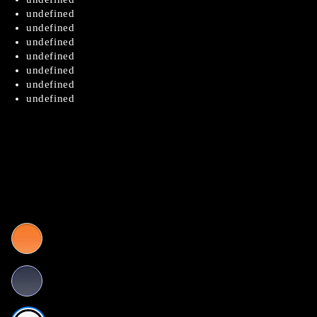
undefined
undefined
undefined
undefined
undefined
undefined
undefined
Rp. 10.000,-
Color
- Silver