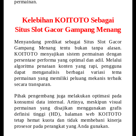
permainan.
Kelebihan KOITOTO Sebagai
Situs Slot Gacor Gampang Menang
Menyandang predikat sebagai Situs Slot Gacor
Gampang Menang tentu bukan tanpa alasan.
KOITOTO menyajikan sistem permainan dengan
persentase performa yang optimal dan adil. Melalui
algoritma penataan konten yang rapi, pengguna
dapat menganalisis berbagai variasi tema
permainan yang memiliki peluang mekanis terbaik
secara transparan.
Pihak pengembang juga melakukan optimasi pada
konsumsi data internal. Artinya, meskipun visual
permainan yang disajikan menggunakan grafis
definisi tinggi (HD), halaman web KOITOTO
tetap hemat kuota dan tidak membebani kinerja
prosesor pada perangkat yang Anda gunakan.