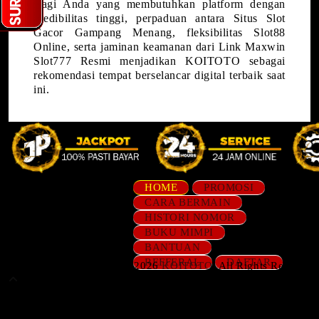
Bagi Anda yang membutuhkan platform dengan
kredibilitas tinggi, perpaduan antara Situs Slot
Gacor Gampang Menang, fleksibilitas Slot88
Online, serta jaminan keamanan dari Link Maxwin
Slot777 Resmi menjadikan KOITOTO sebagai
rekomendasi tempat berselancar digital terbaik saat
ini.
HOME
PROMOSI
CARA BERMAIN
HISTORI NOMOR
BUKU MIMPI
BANTUAN
REFFERAL
DAFTAR
© Copyright 2018 - 2026
KOITOTO
. All Rights Reserved.