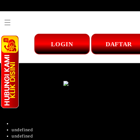
Skip to
content
LOGIN
DAFTAR
NEW
KOITOTO 🚩 Situs Slot Gacor Gampang
Menang Slot88 Online Link Maxwin
Slot777 Resmi
unde
Previous
Next
undefined
undefined