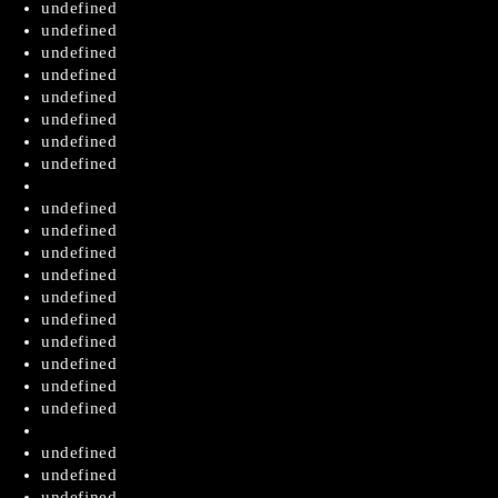
undefined
undefined
undefined
undefined
undefined
undefined
undefined
undefined
undefined
undefined
undefined
undefined
undefined
undefined
undefined
undefined
undefined
undefined
undefined
undefined
undefined