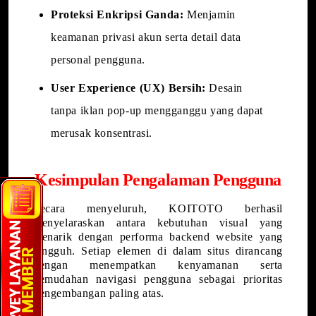
Proteksi Enkripsi Ganda:
Menjamin
keamanan privasi akun serta detail data
personal pengguna.
User Experience (UX) Bersih:
Desain
tanpa iklan pop-up mengganggu yang dapat
merusak konsentrasi.
Kesimpulan Pengalaman Pengguna
Secara menyeluruh, KOITOTO berhasil
menyelaraskan antara kebutuhan visual yang
menarik dengan performa backend website yang
tangguh. Setiap elemen di dalam situs dirancang
dengan menempatkan kenyamanan serta
kemudahan navigasi pengguna sebagai prioritas
pengembangan paling atas.