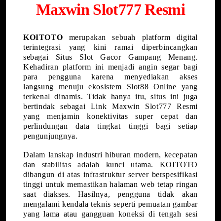
Maxwin Slot777 Resmi
KOITOTO
merupakan sebuah platform digital
terintegrasi yang kini ramai diperbincangkan
sebagai Situs Slot Gacor Gampang Menang.
Kehadiran platform ini menjadi angin segar bagi
para pengguna karena menyediakan akses
langsung menuju ekosistem Slot88 Online yang
terkenal dinamis. Tidak hanya itu, situs ini juga
bertindak sebagai Link Maxwin Slot777 Resmi
yang menjamin konektivitas super cepat dan
perlindungan data tingkat tinggi bagi setiap
pengunjungnya.
Dalam lanskap industri hiburan modern, kecepatan
dan stabilitas adalah kunci utama. KOITOTO
dibangun di atas infrastruktur server berspesifikasi
tinggi untuk memastikan halaman web tetap ringan
saat diakses. Hasilnya, pengguna tidak akan
mengalami kendala teknis seperti pemuatan gambar
yang lama atau gangguan koneksi di tengah sesi