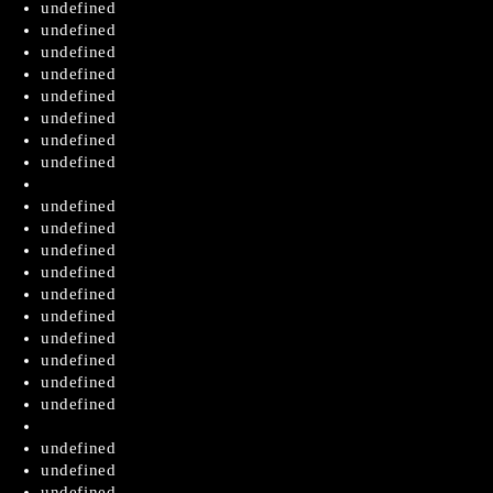
undefined
undefined
undefined
undefined
undefined
undefined
undefined
undefined
undefined
undefined
undefined
undefined
undefined
undefined
undefined
undefined
undefined
undefined
undefined
undefined
undefined