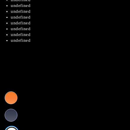
undefined
undefined
undefined
undefined
undefined
undefined
undefined
Rp. 10.000,-
Color
- Silver