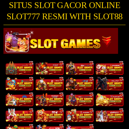
SITUS SLOT GACOR ONLINE
SLOT777 RESMI WITH SLOT88