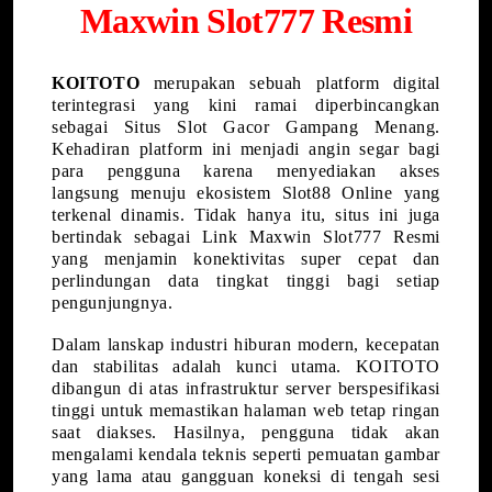
Maxwin Slot777 Resmi
KOITOTO
merupakan sebuah platform digital
terintegrasi yang kini ramai diperbincangkan
sebagai Situs Slot Gacor Gampang Menang.
Kehadiran platform ini menjadi angin segar bagi
para pengguna karena menyediakan akses
langsung menuju ekosistem Slot88 Online yang
terkenal dinamis. Tidak hanya itu, situs ini juga
bertindak sebagai Link Maxwin Slot777 Resmi
yang menjamin konektivitas super cepat dan
perlindungan data tingkat tinggi bagi setiap
pengunjungnya.
Dalam lanskap industri hiburan modern, kecepatan
dan stabilitas adalah kunci utama. KOITOTO
dibangun di atas infrastruktur server berspesifikasi
tinggi untuk memastikan halaman web tetap ringan
saat diakses. Hasilnya, pengguna tidak akan
mengalami kendala teknis seperti pemuatan gambar
yang lama atau gangguan koneksi di tengah sesi