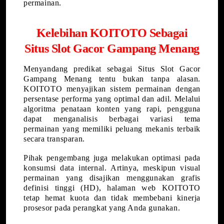
permainan.
Kelebihan KOITOTO Sebagai
Situs Slot Gacor Gampang Menang
Menyandang predikat sebagai Situs Slot Gacor
Gampang Menang tentu bukan tanpa alasan.
KOITOTO menyajikan sistem permainan dengan
persentase performa yang optimal dan adil. Melalui
algoritma penataan konten yang rapi, pengguna
dapat menganalisis berbagai variasi tema
permainan yang memiliki peluang mekanis terbaik
secara transparan.
Pihak pengembang juga melakukan optimasi pada
konsumsi data internal. Artinya, meskipun visual
permainan yang disajikan menggunakan grafis
definisi tinggi (HD), halaman web KOITOTO
tetap hemat kuota dan tidak membebani kinerja
prosesor pada perangkat yang Anda gunakan.