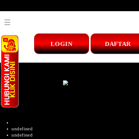
Skip to
content
LOGIN
DAFTAR
NEW
KOITOTO 🚩 Situs Slot Gacor Gampang
Menang Slot88 Online Link Maxwin
Slot777 Resmi
unde
Previous
Next
undefined
undefined