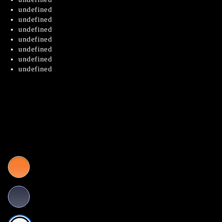
undefined
undefined
undefined
undefined
undefined
undefined
undefined
Rp. 10.000,-
Color
- Silver