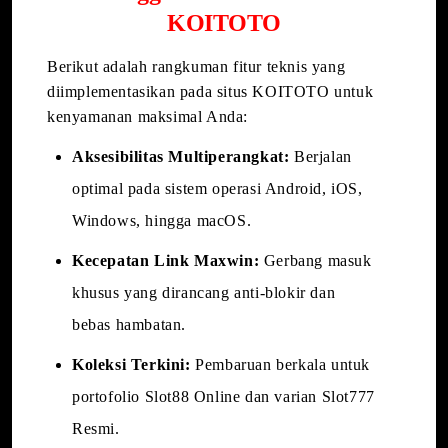
KOITOTO
Berikut adalah rangkuman fitur teknis yang
diimplementasikan pada situs KOITOTO untuk
kenyamanan maksimal Anda:
Aksesibilitas Multiperangkat:
Berjalan
optimal pada sistem operasi Android, iOS,
Windows, hingga macOS.
Kecepatan Link Maxwin:
Gerbang masuk
khusus yang dirancang anti-blokir dan
bebas hambatan.
Koleksi Terkini:
Pembaruan berkala untuk
portofolio Slot88 Online dan varian Slot777
Resmi.