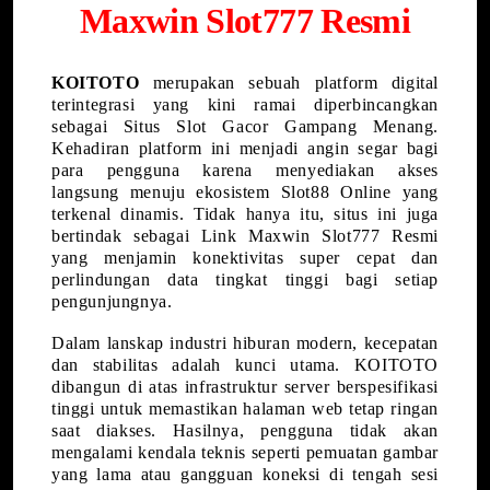
Maxwin Slot777 Resmi
KOITOTO
merupakan sebuah platform digital
terintegrasi yang kini ramai diperbincangkan
sebagai Situs Slot Gacor Gampang Menang.
Kehadiran platform ini menjadi angin segar bagi
para pengguna karena menyediakan akses
langsung menuju ekosistem Slot88 Online yang
terkenal dinamis. Tidak hanya itu, situs ini juga
bertindak sebagai Link Maxwin Slot777 Resmi
yang menjamin konektivitas super cepat dan
perlindungan data tingkat tinggi bagi setiap
pengunjungnya.
Dalam lanskap industri hiburan modern, kecepatan
dan stabilitas adalah kunci utama. KOITOTO
dibangun di atas infrastruktur server berspesifikasi
tinggi untuk memastikan halaman web tetap ringan
saat diakses. Hasilnya, pengguna tidak akan
mengalami kendala teknis seperti pemuatan gambar
yang lama atau gangguan koneksi di tengah sesi