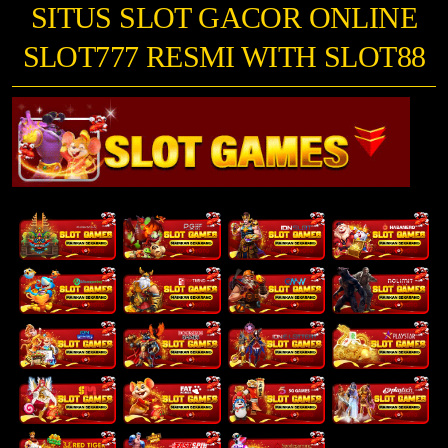
SITUS SLOT GACOR ONLINE
SLOT777 RESMI WITH SLOT88