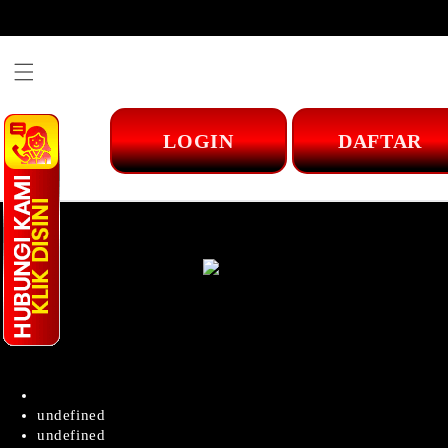
Skip to
content
LOGIN
DAFTAR
NEW
KOITOTO 🚩 Situs Slot Gacor Gampang
Menang Slot88 Online Link Maxwin
Slot777 Resmi
unde
Previous
Next
undefined
undefined