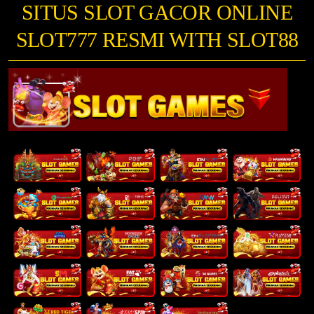
SITUS SLOT GACOR ONLINE
SLOT777 RESMI WITH SLOT88