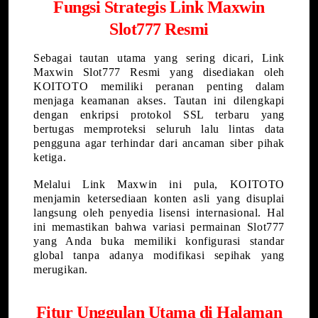
Fungsi Strategis Link Maxwin
Slot777 Resmi
Sebagai tautan utama yang sering dicari, Link
Maxwin Slot777 Resmi yang disediakan oleh
KOITOTO memiliki peranan penting dalam
menjaga keamanan akses. Tautan ini dilengkapi
dengan enkripsi protokol SSL terbaru yang
bertugas memproteksi seluruh lalu lintas data
pengguna agar terhindar dari ancaman siber pihak
ketiga.
Melalui Link Maxwin ini pula, KOITOTO
menjamin ketersediaan konten asli yang disuplai
langsung oleh penyedia lisensi internasional. Hal
ini memastikan bahwa variasi permainan Slot777
yang Anda buka memiliki konfigurasi standar
global tanpa adanya modifikasi sepihak yang
merugikan.
Fitur Unggulan Utama di Halaman