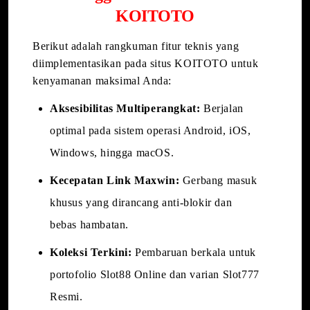
KOITOTO
Berikut adalah rangkuman fitur teknis yang
diimplementasikan pada situs KOITOTO untuk
kenyamanan maksimal Anda:
Aksesibilitas Multiperangkat:
Berjalan
optimal pada sistem operasi Android, iOS,
Windows, hingga macOS.
Kecepatan Link Maxwin:
Gerbang masuk
khusus yang dirancang anti-blokir dan
bebas hambatan.
Koleksi Terkini:
Pembaruan berkala untuk
portofolio Slot88 Online dan varian Slot777
Resmi.