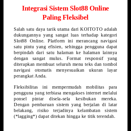
Integrasi Sistem Slot88 Online
Paling Fleksibel
Salah satu daya tarik utama dari KOITOTO adalah
dukungannya yang sangat luas terhadap kategori
Slot88 Online. Platform ini merancang navigasi
satu pintu yang efisien, sehingga pengguna dapat
berpindah dari satu halaman ke halaman lainnya
dengan sangat mulus. Format responsif yang
diterapkan membuat seluruh menu teks dan tombol
navigasi otomatis menyesuaikan ukuran layar
perangkat Anda.
Fleksibilitas ini mempermudah mobilitas para
pengguna yang terbiasa mengakses internet melalui
ponsel pintar disela-sela kesibukan mereka.
Dengan pembaruan sistem yang berjalan di latar
belakang, risiko terjadinya kelambatan sistem
(*lagging*) dapat ditekan hingga ke titik terendah.