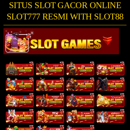
SITUS SLOT GACOR ONLINE
SLOT777 RESMI WITH SLOT88