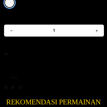
Quantity
Decrease
Increa
quantity
quanti
for
for
Get it fast
iPhone
iPhon
17
17
KOITOTO
Air
Air
Loading store
1TB
1TB
Silver
Silver
Share
REKOMENDASI PERMAINAN