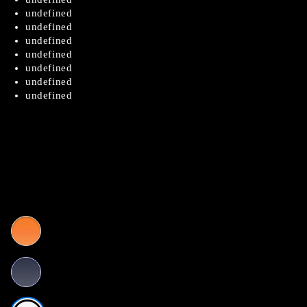
undefined
undefined
undefined
undefined
undefined
undefined
undefined
Rp. 10.000,-
Color
- Silver