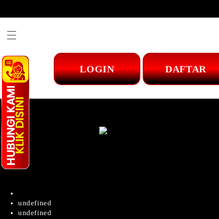
Skip to
content
LOGIN
DAFTAR
NEW
KOITOTO 🚩 Situs Slot Gacor Gampang
Menang Slot88 Online Link Maxwin
Slot777 Resmi
unde
Previous
Next
undefined
undefined