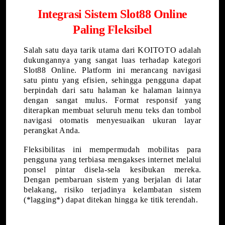
Integrasi Sistem Slot88 Online
Paling Fleksibel
Salah satu daya tarik utama dari KOITOTO adalah
dukungannya yang sangat luas terhadap kategori
Slot88 Online. Platform ini merancang navigasi
satu pintu yang efisien, sehingga pengguna dapat
berpindah dari satu halaman ke halaman lainnya
dengan sangat mulus. Format responsif yang
diterapkan membuat seluruh menu teks dan tombol
navigasi otomatis menyesuaikan ukuran layar
perangkat Anda.
Fleksibilitas ini mempermudah mobilitas para
pengguna yang terbiasa mengakses internet melalui
ponsel pintar disela-sela kesibukan mereka.
Dengan pembaruan sistem yang berjalan di latar
belakang, risiko terjadinya kelambatan sistem
(*lagging*) dapat ditekan hingga ke titik terendah.