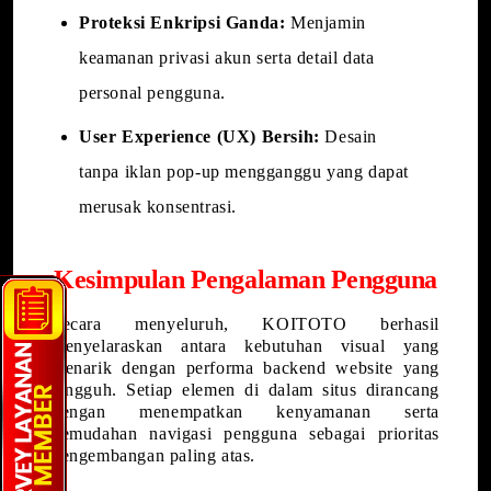
Proteksi Enkripsi Ganda:
Menjamin
keamanan privasi akun serta detail data
personal pengguna.
User Experience (UX) Bersih:
Desain
tanpa iklan pop-up mengganggu yang dapat
merusak konsentrasi.
Kesimpulan Pengalaman Pengguna
Secara menyeluruh, KOITOTO berhasil
menyelaraskan antara kebutuhan visual yang
menarik dengan performa backend website yang
tangguh. Setiap elemen di dalam situs dirancang
dengan menempatkan kenyamanan serta
kemudahan navigasi pengguna sebagai prioritas
pengembangan paling atas.