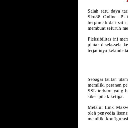
Salah satu daya ta
Slot88 Online. Pla
berpindah dari satu
membuat seluruh men
Fleksibilitas ini m
pintar disela-sela 
terjadinya kelambata
Sebagai tautan uta
memiliki peranan pe
SSL terbaru yang be
siber pihak ketiga.
Melalui Link Maxwi
oleh penyedia lisen
memiliki konfiguras