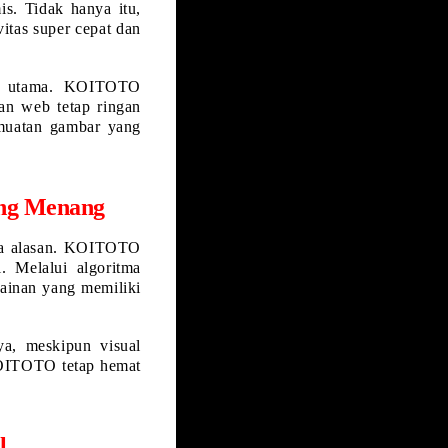
s. Tidak hanya itu,
itas super cepat dan
nci utama. KOITOTO
man web tetap ringan
emuatan gambar yang
ang Menang
pa alasan. KOITOTO
. Melalui algoritma
mainan yang memiliki
ya, meskipun visual
KOITOTO tetap hemat
l