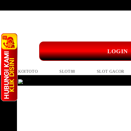
Skip to
content
LOGIN
KOITOTO
SLOT88
SLOT GACOR
Skip to
product
information