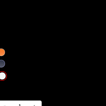
Maxwin Slot777 Resmi
Rp. 10.000,-
olor
- Silver
uantity