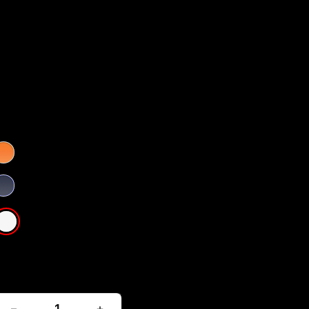
Maxwin Slot777 Resmi
Rp. 10.000,-
olor
- Silver
uantity