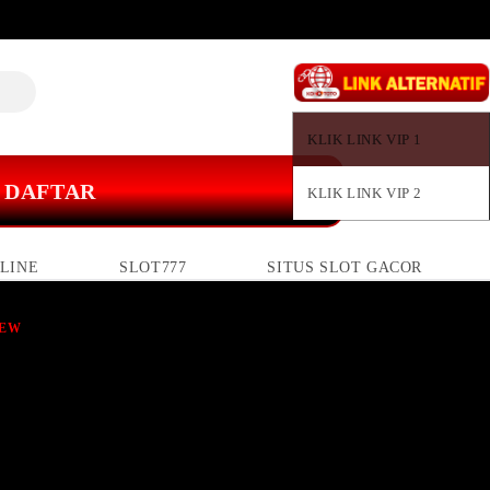
Log in
KLIK LINK VIP 1
KLIK LINK VIP 1
DAFTAR
KLIK LINK VIP 2
KLIK LINK VIP 2
LINE
SLOT777
SITUS SLOT GACOR
EW
KOITOTO 🚩 Situs Slot
Gacor Gampang Menang
Slot88 Online Link