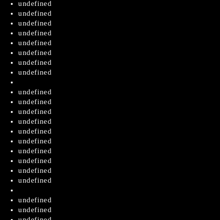
undefined
undefined
undefined
undefined
undefined
undefined
undefined
undefined
undefined
undefined
undefined
undefined
undefined
undefined
undefined
undefined
undefined
undefined
undefined
undefined
undefined