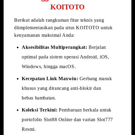
KOITOTO
Berikut adalah rangkuman fitur teknis yang
diimplementasikan pada situs KOITOTO untuk
kenyamanan maksimal Anda:
Aksesibilitas Multiperangkat:
Berjalan
optimal pada sistem operasi Android, iOS,
Windows, hingga macOS.
Kecepatan Link Maxwin:
Gerbang masuk
khusus yang dirancang anti-blokir dan
bebas hambatan.
Koleksi Terkini:
Pembaruan berkala untuk
portofolio Slot88 Online dan varian Slot777
Resmi.