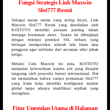
Fungsi Strategis Link Maxwin
Slot777 Resmi
Sebagai tautan utama yang sering dicari, Link
Maxwin Slot777 Resmi yang disediakan oleh
KOITOTO memiliki peranan penting dalam
menjaga keamanan akses. Tautan ini dilengkapi
dengan enkripsi protokol SSL terbaru yang
bertugas memproteksi seluruh lalu lintas data
pengguna agar terhindar dari ancaman siber pihak
ketiga.
Melalui Link Maxwin ini pula, KOITOTO
menjamin ketersediaan konten asli yang disuplai
langsung oleh penyedia lisensi internasional. Hal
ini memastikan bahwa variasi permainan Slot777
yang Anda buka memiliki konfigurasi standar
global tanpa adanya modifikasi sepihak yang
merugikan.
Fitur Unggulan Utama di Halaman