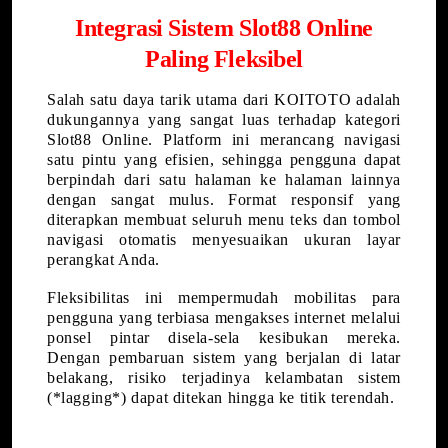
Integrasi Sistem Slot88 Online
Paling Fleksibel
Salah satu daya tarik utama dari KOITOTO adalah
dukungannya yang sangat luas terhadap kategori
Slot88 Online. Platform ini merancang navigasi
satu pintu yang efisien, sehingga pengguna dapat
berpindah dari satu halaman ke halaman lainnya
dengan sangat mulus. Format responsif yang
diterapkan membuat seluruh menu teks dan tombol
navigasi otomatis menyesuaikan ukuran layar
perangkat Anda.
Fleksibilitas ini mempermudah mobilitas para
pengguna yang terbiasa mengakses internet melalui
ponsel pintar disela-sela kesibukan mereka.
Dengan pembaruan sistem yang berjalan di latar
belakang, risiko terjadinya kelambatan sistem
(*lagging*) dapat ditekan hingga ke titik terendah.