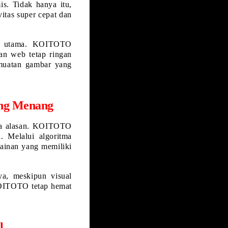
s. Tidak hanya itu,
itas super cepat dan
nci utama. KOITOTO
man web tetap ringan
emuatan gambar yang
ang Menang
pa alasan. KOITOTO
. Melalui algoritma
mainan yang memiliki
ya, meskipun visual
KOITOTO tetap hemat
l