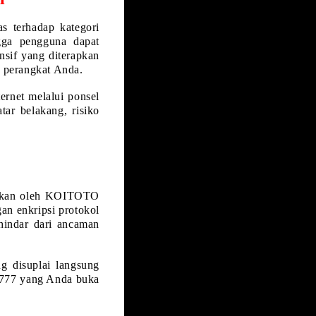
s terhadap kategori
ngga pengguna dapat
nsif yang diterapkan
 perangkat Anda.
ernet melalui ponsel
tar belakang, risiko
diakan oleh KOITOTO
an enkripsi protokol
rhindar dari ancaman
g disuplai langsung
ot777 yang Anda buka
.