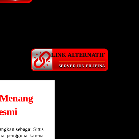
LINK ALTERNATIF
SERVER IDN FILIPINA
 Menang
esmi
angkan sebagai Situs
ara pengguna karena