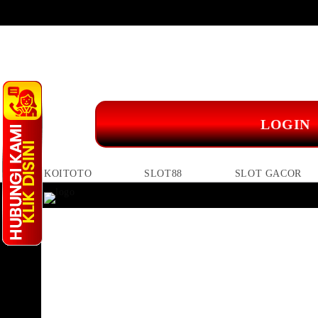
Skip to
content
LOGIN
KOITOTO
SLOT88
SLOT GACOR
Skip to
product
information