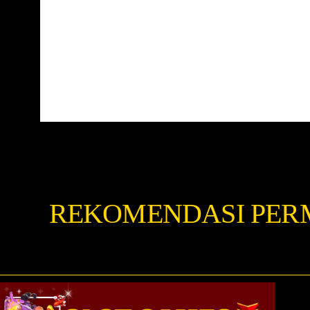
Open
media
1
in
modal
REKOMENDASI PERM