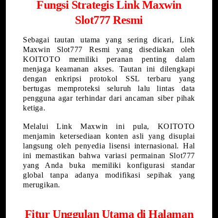
Fungsi Strategis Link Maxwin
Slot777 Resmi
Sebagai tautan utama yang sering dicari, Link
Maxwin Slot777 Resmi yang disediakan oleh
KOITOTO memiliki peranan penting dalam
menjaga keamanan akses. Tautan ini dilengkapi
dengan enkripsi protokol SSL terbaru yang
bertugas memproteksi seluruh lalu lintas data
pengguna agar terhindar dari ancaman siber pihak
ketiga.
Melalui Link Maxwin ini pula, KOITOTO
menjamin ketersediaan konten asli yang disuplai
langsung oleh penyedia lisensi internasional. Hal
ini memastikan bahwa variasi permainan Slot777
yang Anda buka memiliki konfigurasi standar
global tanpa adanya modifikasi sepihak yang
merugikan.
Fitur Unggulan Utama di Halaman