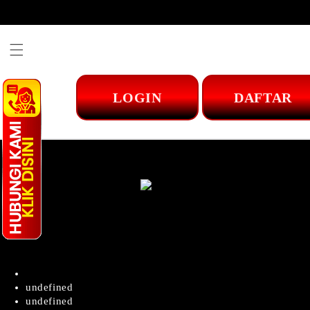
Skip to
content
LOGIN
DAFTAR
NEW
KOITOTO 🚩 Situs Slot Gacor Gampang
Menang Slot88 Online Link Maxwin
Slot777 Resmi
unde
Previous
Next
undefined
undefined