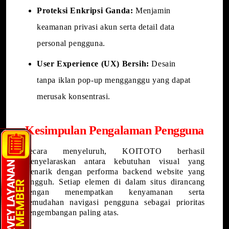
Proteksi Enkripsi Ganda:
Menjamin
keamanan privasi akun serta detail data
personal pengguna.
User Experience (UX) Bersih:
Desain
tanpa iklan pop-up mengganggu yang dapat
merusak konsentrasi.
Kesimpulan Pengalaman Pengguna
Secara menyeluruh, KOITOTO berhasil
menyelaraskan antara kebutuhan visual yang
menarik dengan performa backend website yang
tangguh. Setiap elemen di dalam situs dirancang
dengan menempatkan kenyamanan serta
kemudahan navigasi pengguna sebagai prioritas
pengembangan paling atas.