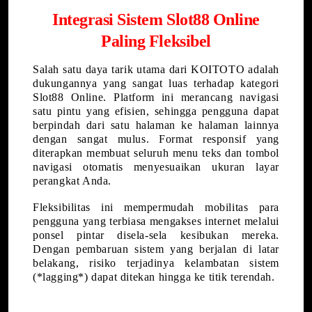
Integrasi Sistem Slot88 Online
Paling Fleksibel
Salah satu daya tarik utama dari KOITOTO adalah
dukungannya yang sangat luas terhadap kategori
Slot88 Online. Platform ini merancang navigasi
satu pintu yang efisien, sehingga pengguna dapat
berpindah dari satu halaman ke halaman lainnya
dengan sangat mulus. Format responsif yang
diterapkan membuat seluruh menu teks dan tombol
navigasi otomatis menyesuaikan ukuran layar
perangkat Anda.
Fleksibilitas ini mempermudah mobilitas para
pengguna yang terbiasa mengakses internet melalui
ponsel pintar disela-sela kesibukan mereka.
Dengan pembaruan sistem yang berjalan di latar
belakang, risiko terjadinya kelambatan sistem
(*lagging*) dapat ditekan hingga ke titik terendah.