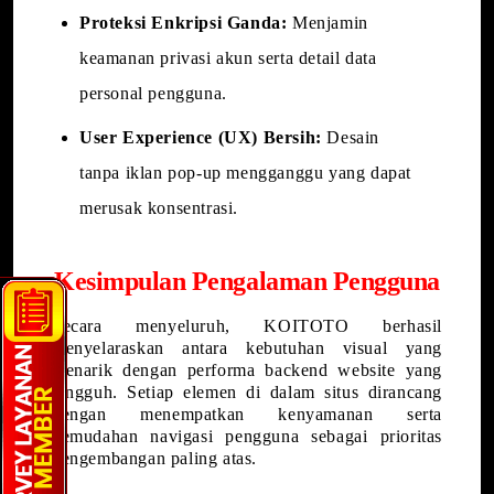
Proteksi Enkripsi Ganda:
Menjamin
keamanan privasi akun serta detail data
personal pengguna.
User Experience (UX) Bersih:
Desain
tanpa iklan pop-up mengganggu yang dapat
merusak konsentrasi.
Kesimpulan Pengalaman Pengguna
Secara menyeluruh, KOITOTO berhasil
menyelaraskan antara kebutuhan visual yang
menarik dengan performa backend website yang
tangguh. Setiap elemen di dalam situs dirancang
dengan menempatkan kenyamanan serta
kemudahan navigasi pengguna sebagai prioritas
pengembangan paling atas.