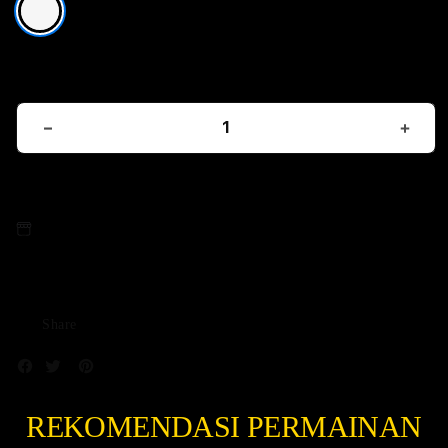
Quantity
Decrease
Increa
quantity
quanti
for
for
Get it fast
iPhone
iPhon
17
17
KOITOTO
Air
Air
Loading store
1TB
1TB
Silver
Silver
Share
REKOMENDASI PERMAINAN