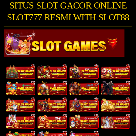
SITUS SLOT GACOR ONLINE
SLOT777 RESMI WITH SLOT88