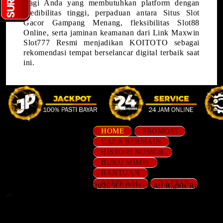
Bagi Anda yang membutuhkan platform dengan
kredibilitas tinggi, perpaduan antara Situs Slot
Gacor Gampang Menang, fleksibilitas Slot88
Online, serta jaminan keamanan dari Link Maxwin
Slot777 Resmi menjadikan KOITOTO sebagai
rekomendasi tempat berselancar digital terbaik saat
ini.
HOME
PROMOSI
CARA BERMAIN
HISTORI NOMOR
BUKU MIMPI
BANTUAN
REFFERAL
DAFTAR
© Copyright 2018 - 2026
KOITOTO
. All Rights Reserved.