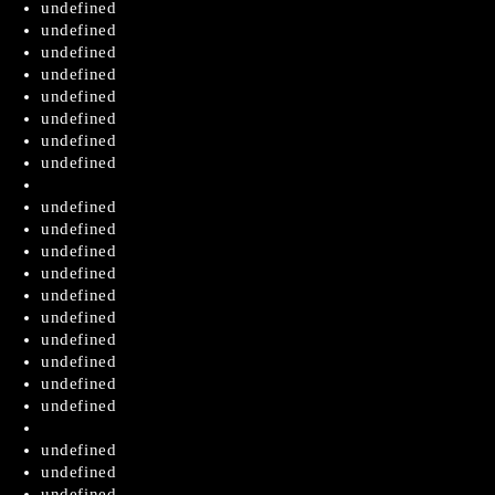
undefined
undefined
undefined
undefined
undefined
undefined
undefined
undefined
undefined
undefined
undefined
undefined
undefined
undefined
undefined
undefined
undefined
undefined
undefined
undefined
undefined