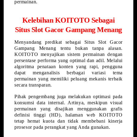
permainan.
Kelebihan KOITOTO Sebagai
Situs Slot Gacor Gampang Menang
Menyandang predikat sebagai Situs Slot Gacor
Gampang Menang tentu bukan tanpa alasan.
KOITOTO menyajikan sistem permainan dengan
persentase performa yang optimal dan adil. Melalui
algoritma penataan konten yang rapi, pengguna
dapat menganalisis berbagai variasi tema
permainan yang memiliki peluang mekanis terbaik
secara transparan.
Pihak pengembang juga melakukan optimasi pada
konsumsi data internal. Artinya, meskipun visual
permainan yang disajikan menggunakan grafis
definisi tinggi (HD), halaman web KOITOTO
tetap hemat kuota dan tidak membebani kinerja
prosesor pada perangkat yang Anda gunakan.