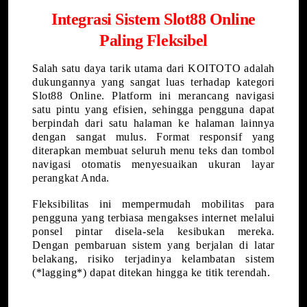
Integrasi Sistem Slot88 Online
Paling Fleksibel
Salah satu daya tarik utama dari KOITOTO adalah
dukungannya yang sangat luas terhadap kategori
Slot88 Online. Platform ini merancang navigasi
satu pintu yang efisien, sehingga pengguna dapat
berpindah dari satu halaman ke halaman lainnya
dengan sangat mulus. Format responsif yang
diterapkan membuat seluruh menu teks dan tombol
navigasi otomatis menyesuaikan ukuran layar
perangkat Anda.
Fleksibilitas ini mempermudah mobilitas para
pengguna yang terbiasa mengakses internet melalui
ponsel pintar disela-sela kesibukan mereka.
Dengan pembaruan sistem yang berjalan di latar
belakang, risiko terjadinya kelambatan sistem
(*lagging*) dapat ditekan hingga ke titik terendah.