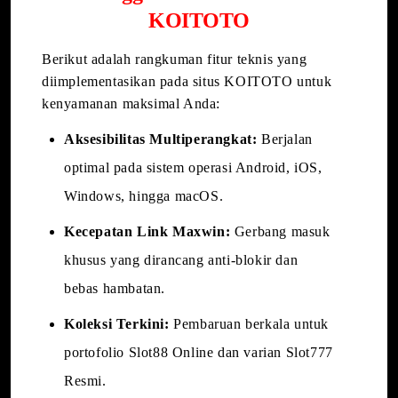
KOITOTO
Berikut adalah rangkuman fitur teknis yang
diimplementasikan pada situs KOITOTO untuk
kenyamanan maksimal Anda:
Aksesibilitas Multiperangkat:
Berjalan
optimal pada sistem operasi Android, iOS,
Windows, hingga macOS.
Kecepatan Link Maxwin:
Gerbang masuk
khusus yang dirancang anti-blokir dan
bebas hambatan.
Koleksi Terkini:
Pembaruan berkala untuk
portofolio Slot88 Online dan varian Slot777
Resmi.