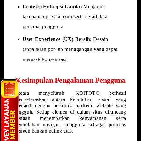
Proteksi Enkripsi Ganda:
Menjamin
keamanan privasi akun serta detail data
personal pengguna.
User Experience (UX) Bersih:
Desain
tanpa iklan pop-up mengganggu yang dapat
merusak konsentrasi.
Kesimpulan Pengalaman Pengguna
Secara menyeluruh, KOITOTO berhasil
menyelaraskan antara kebutuhan visual yang
menarik dengan performa backend website yang
tangguh. Setiap elemen di dalam situs dirancang
dengan menempatkan kenyamanan serta
kemudahan navigasi pengguna sebagai prioritas
pengembangan paling atas.