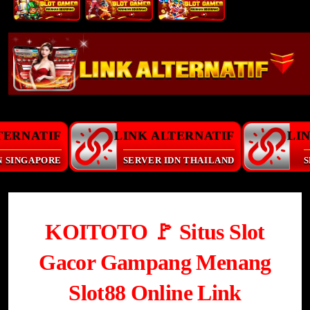
TERNATIF
LINK ALTERNATIF
LI
N SINGAPORE
SERVER IDN THAILAND
S
KOITOTO 🚩 Situs Slot
Gacor Gampang Menang
Slot88 Online Link