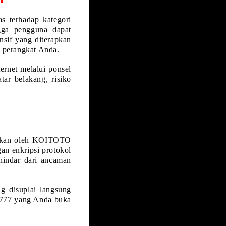
s terhadap kategori
ngga pengguna dapat
nsif yang diterapkan
 perangkat Anda.
ernet melalui ponsel
tar belakang, risiko
diakan oleh KOITOTO
an enkripsi protokol
rhindar dari ancaman
g disuplai langsung
ot777 yang Anda buka
.