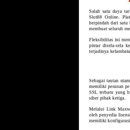
Salah satu daya ta
Slot88 Online. Pla
berpindah dari satu
membuat seluruh men
Fleksibilitas ini m
pintar disela-sela 
terjadinya kelambata
Sebagai tautan uta
memiliki peranan pe
SSL terbaru yang be
siber pihak ketiga.
Melalui Link Maxwi
oleh penyedia lisen
memiliki konfiguras