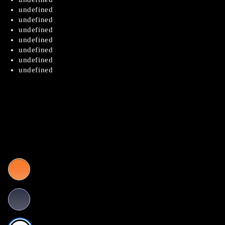
undefined
undefined
undefined
undefined
undefined
undefined
undefined
Rp. 10.000,-
Color
- Silver