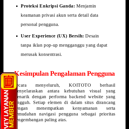
Proteksi Enkripsi Ganda:
Menjamin
keamanan privasi akun serta detail data
personal pengguna.
User Experience (UX) Bersih:
Desain
tanpa iklan pop-up mengganggu yang dapat
merusak konsentrasi.
Kesimpulan Pengalaman Pengguna
Secara menyeluruh, KOITOTO berhasil
menyelaraskan antara kebutuhan visual yang
menarik dengan performa backend website yang
tangguh. Setiap elemen di dalam situs dirancang
dengan menempatkan kenyamanan serta
kemudahan navigasi pengguna sebagai prioritas
pengembangan paling atas.