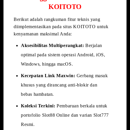
KOITOTO
Berikut adalah rangkuman fitur teknis yang
diimplementasikan pada situs KOITOTO untuk
kenyamanan maksimal Anda:
Aksesibilitas Multiperangkat:
Berjalan
optimal pada sistem operasi Android, iOS,
Windows, hingga macOS.
Kecepatan Link Maxwin:
Gerbang masuk
khusus yang dirancang anti-blokir dan
bebas hambatan.
Koleksi Terkini:
Pembaruan berkala untuk
portofolio Slot88 Online dan varian Slot777
Resmi.