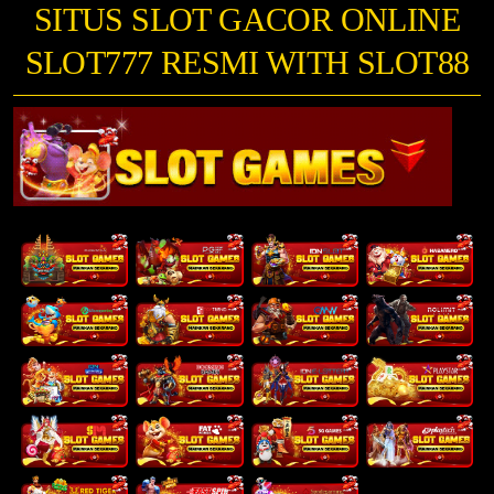
SITUS SLOT GACOR ONLINE
SLOT777 RESMI WITH SLOT88