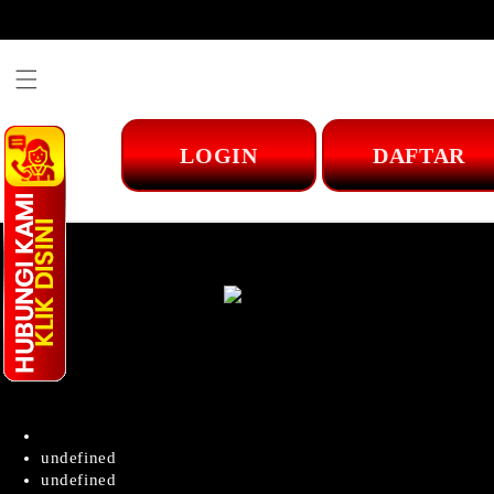
Skip to
content
LOGIN
DAFTAR
NEW
KOITOTO 🚩 Situs Slot Gacor Gampang
Menang Slot88 Online Link Maxwin
Slot777 Resmi
unde
Previous
Next
undefined
undefined