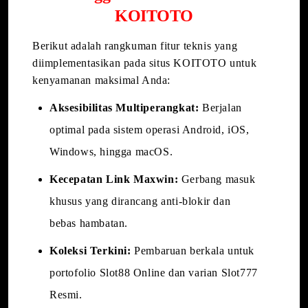
KOITOTO
Berikut adalah rangkuman fitur teknis yang
diimplementasikan pada situs KOITOTO untuk
kenyamanan maksimal Anda:
Aksesibilitas Multiperangkat:
Berjalan
optimal pada sistem operasi Android, iOS,
Windows, hingga macOS.
Kecepatan Link Maxwin:
Gerbang masuk
khusus yang dirancang anti-blokir dan
bebas hambatan.
Koleksi Terkini:
Pembaruan berkala untuk
portofolio Slot88 Online dan varian Slot777
Resmi.