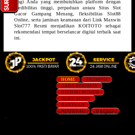
Bagi Anda yang membutuhkan platform dengan
kredibilitas tinggi, perpaduan antara Situs Slot
Gacor Gampang Menang, fleksibilitas Slot88
Online, serta jaminan keamanan dari Link Maxwin
Slot777 Resmi menjadikan KOITOTO sebagai
rekomendasi tempat berselancar digital terbaik saat
ini.
HOME
PROMOSI
CARA BERMAIN
HISTORI NOMOR
BUKU MIMPI
BANTUAN
REFFERAL
DAFTAR
© Copyright 2018 - 2026
KOITOTO
. All Rights Reserved.