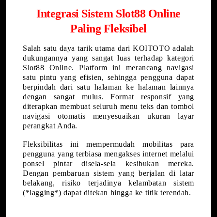
Integrasi Sistem Slot88 Online
Paling Fleksibel
Salah satu daya tarik utama dari KOITOTO adalah
dukungannya yang sangat luas terhadap kategori
Slot88 Online. Platform ini merancang navigasi
satu pintu yang efisien, sehingga pengguna dapat
berpindah dari satu halaman ke halaman lainnya
dengan sangat mulus. Format responsif yang
diterapkan membuat seluruh menu teks dan tombol
navigasi otomatis menyesuaikan ukuran layar
perangkat Anda.
Fleksibilitas ini mempermudah mobilitas para
pengguna yang terbiasa mengakses internet melalui
ponsel pintar disela-sela kesibukan mereka.
Dengan pembaruan sistem yang berjalan di latar
belakang, risiko terjadinya kelambatan sistem
(*lagging*) dapat ditekan hingga ke titik terendah.