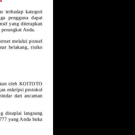
s terhadap kategori
ngga pengguna dapat
nsif yang diterapkan
 perangkat Anda.
ernet melalui ponsel
tar belakang, risiko
diakan oleh KOITOTO
an enkripsi protokol
rhindar dari ancaman
g disuplai langsung
ot777 yang Anda buka
.