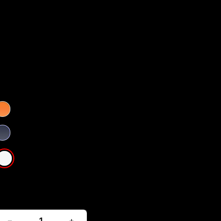
Maxwin Slot777 Resmi
Rp. 10.000,-
olor
- Silver
uantity