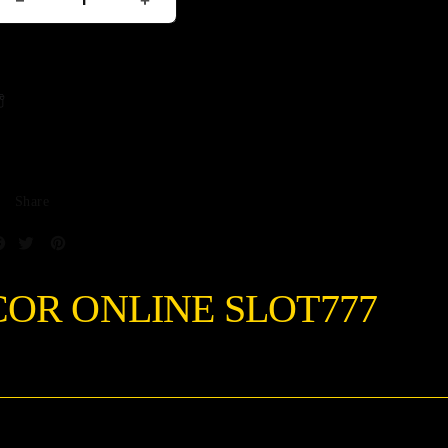
Decrease
Increase
quantity
quantity
for
for
t it fast
iPhone
iPhone
17
17
KOITOTO
Air
Air
Loading store
1TB
1TB
Silver
Silver
Share
OR ONLINE SLOT777