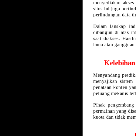
menyediakan akses 
situs ini juga bert
perlindungan data ti
Dalam lanskap ind
dibangun di atas in
saat diakses. Hasi
lama atau gangguan 
Kelebihan
Menyandang predik
menyajikan sistem 
penataan konten yan
peluang mekanis terb
Pihak pengembang j
permainan yang dis
kuota dan tidak mem