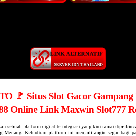
LINK ALTERNATIF
SERVER IDN THAILAND
O 🚩 Situs Slot Gacor Gampang
t88 Online Link Maxwin Slot777 R
n sebuah platform digital terintegrasi yang kini ramai diperbinc
 Menang. Kehadiran platform ini menjadi angin segar bagi p