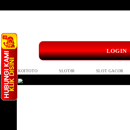
Skip to
content
LOGIN
KOITOTO
SLOT88
SLOT GACOR
Skip to
product
information