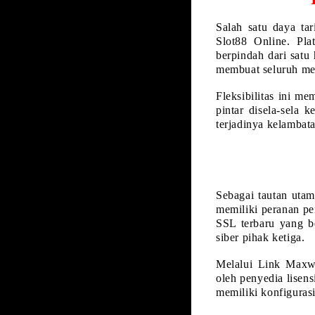
Salah satu daya ta
Slot88 Online. Pla
berpindah dari satu
membuat seluruh men
Fleksibilitas ini m
pintar disela-sela 
terjadinya kelambata
Sebagai tautan uta
memiliki peranan pe
SSL terbaru yang be
siber pihak ketiga.
Melalui Link Maxwi
oleh penyedia lisen
memiliki konfiguras