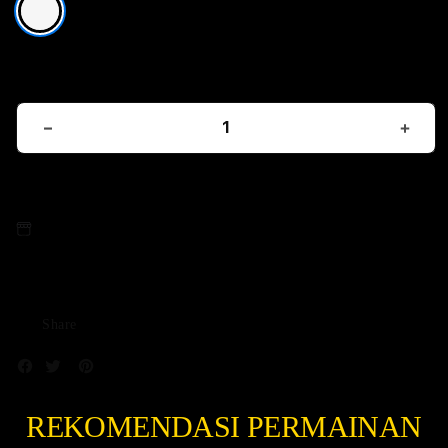
Quantity
Decrease
Increa
quantity
quanti
for
for
Get it fast
iPhone
iPhon
17
17
KOITOTO
Air
Air
Loading store
1TB
1TB
Silver
Silver
Share
REKOMENDASI PERMAINAN