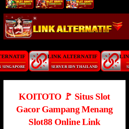
TERNATIF
LINK ALTERNATIF
LI
N SINGAPORE
SERVER IDN THAILAND
S
KOITOTO 🚩 Situs Slot
Gacor Gampang Menang
Slot88 Online Link