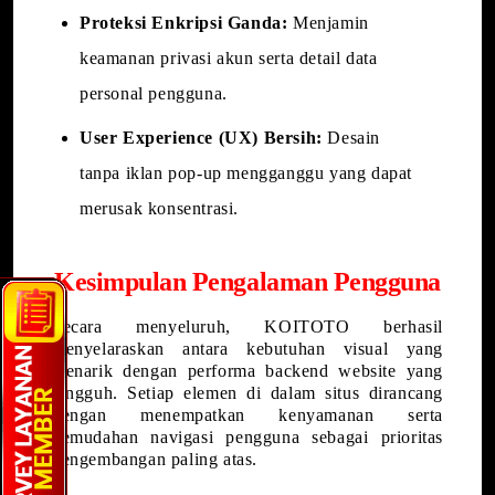
Proteksi Enkripsi Ganda:
Menjamin
keamanan privasi akun serta detail data
personal pengguna.
User Experience (UX) Bersih:
Desain
tanpa iklan pop-up mengganggu yang dapat
merusak konsentrasi.
Kesimpulan Pengalaman Pengguna
Secara menyeluruh, KOITOTO berhasil
menyelaraskan antara kebutuhan visual yang
menarik dengan performa backend website yang
tangguh. Setiap elemen di dalam situs dirancang
dengan menempatkan kenyamanan serta
kemudahan navigasi pengguna sebagai prioritas
pengembangan paling atas.