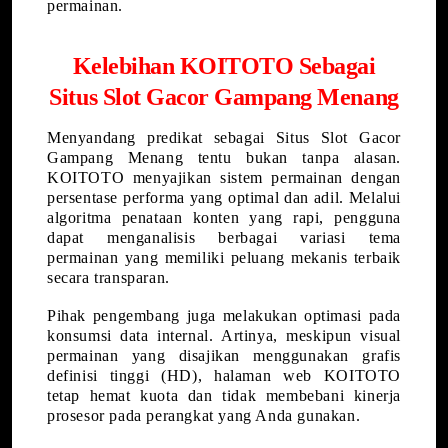
permainan.
Kelebihan KOITOTO Sebagai
Situs Slot Gacor Gampang Menang
Menyandang predikat sebagai Situs Slot Gacor
Gampang Menang tentu bukan tanpa alasan.
KOITOTO menyajikan sistem permainan dengan
persentase performa yang optimal dan adil. Melalui
algoritma penataan konten yang rapi, pengguna
dapat menganalisis berbagai variasi tema
permainan yang memiliki peluang mekanis terbaik
secara transparan.
Pihak pengembang juga melakukan optimasi pada
konsumsi data internal. Artinya, meskipun visual
permainan yang disajikan menggunakan grafis
definisi tinggi (HD), halaman web KOITOTO
tetap hemat kuota dan tidak membebani kinerja
prosesor pada perangkat yang Anda gunakan.