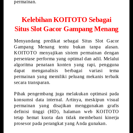
permainan.
Kelebihan KOITOTO Sebagai
Situs Slot Gacor Gampang Menang
Menyandang predikat sebagai Situs Slot Gacor
Gampang Menang tentu bukan tanpa alasan.
KOITOTO menyajikan sistem permainan dengan
persentase performa yang optimal dan adil. Melalui
algoritma penataan konten yang rapi, pengguna
dapat menganalisis berbagai variasi tema
permainan yang memiliki peluang mekanis terbaik
secara transparan.
Pihak pengembang juga melakukan optimasi pada
konsumsi data internal. Artinya, meskipun visual
permainan yang disajikan menggunakan grafis
definisi tinggi (HD), halaman web KOITOTO
tetap hemat kuota dan tidak membebani kinerja
prosesor pada perangkat yang Anda gunakan.