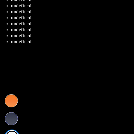
undefined
undefined
undefined
undefined
undefined
undefined
undefined
Rp. 10.000,-
Color
- Silver