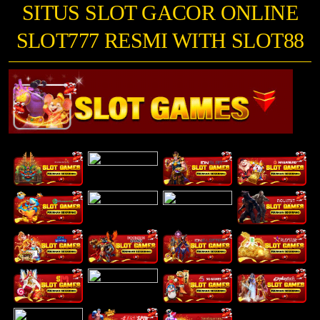
SITUS SLOT GACOR ONLINE
SLOT777 RESMI WITH SLOT88