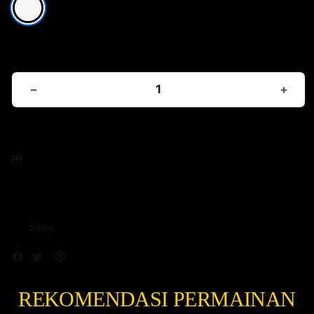
Quantity
Decrease
Increa
quantity
quanti
for
for
Get it fast
iPhone
iPhon
17
17
KOITOTO
Air
Air
Loading store
1TB
1TB
Silver
Silver
Share
REKOMENDASI PERMAINAN