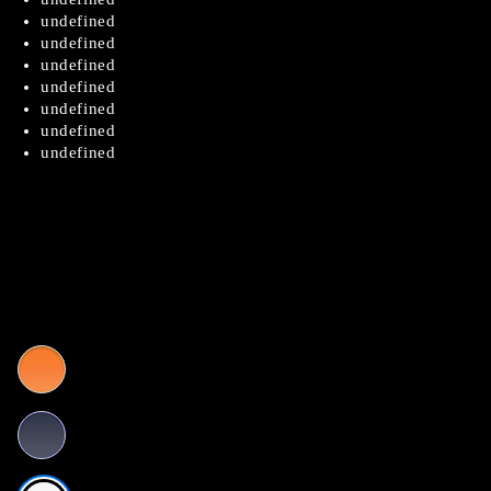
undefined
undefined
undefined
undefined
undefined
undefined
undefined
Rp. 10.000,-
Color
- Silver