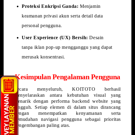
Proteksi Enkripsi Ganda:
Menjamin
keamanan privasi akun serta detail data
personal pengguna.
User Experience (UX) Bersih:
Desain
tanpa iklan pop-up mengganggu yang dapat
merusak konsentrasi.
Kesimpulan Pengalaman Pengguna
Secara menyeluruh, KOITOTO berhasil
menyelaraskan antara kebutuhan visual yang
menarik dengan performa backend website yang
tangguh. Setiap elemen di dalam situs dirancang
dengan menempatkan kenyamanan serta
kemudahan navigasi pengguna sebagai prioritas
pengembangan paling atas.