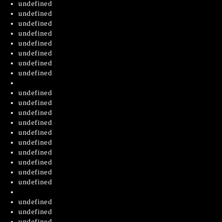
undefined
undefined
undefined
undefined
undefined
undefined
undefined
undefined
undefined
undefined
undefined
undefined
undefined
undefined
undefined
undefined
undefined
undefined
undefined
undefined
undefined