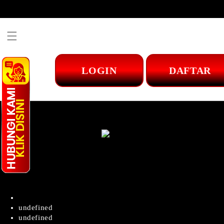
Skip to
content
LOGIN
DAFTAR
NEW
KOITOTO 🚩 Situs Slot Gacor Gampang
Menang Slot88 Online Link Maxwin
Slot777 Resmi
unde
Previous
Next
undefined
undefined