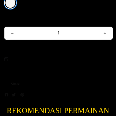
Quantity
Decrease
Increa
quantity
quanti
for
for
Get it fast
iPhone
iPhon
17
17
KOITOTO
Air
Air
Loading store
1TB
1TB
Silver
Silver
Share
REKOMENDASI PERMAINAN