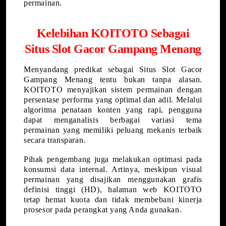
permainan.
Kelebihan KOITOTO Sebagai
Situs Slot Gacor Gampang Menang
Menyandang predikat sebagai Situs Slot Gacor
Gampang Menang tentu bukan tanpa alasan.
KOITOTO menyajikan sistem permainan dengan
persentase performa yang optimal dan adil. Melalui
algoritma penataan konten yang rapi, pengguna
dapat menganalisis berbagai variasi tema
permainan yang memiliki peluang mekanis terbaik
secara transparan.
Pihak pengembang juga melakukan optimasi pada
konsumsi data internal. Artinya, meskipun visual
permainan yang disajikan menggunakan grafis
definisi tinggi (HD), halaman web KOITOTO
tetap hemat kuota dan tidak membebani kinerja
prosesor pada perangkat yang Anda gunakan.