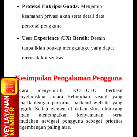
Proteksi Enkripsi Ganda:
Menjamin
keamanan privasi akun serta detail data
personal pengguna.
User Experience (UX) Bersih:
Desain
tanpa iklan pop-up mengganggu yang dapat
merusak konsentrasi.
Kesimpulan Pengalaman Pengguna
Secara menyeluruh, KOITOTO berhasil
menyelaraskan antara kebutuhan visual yang
menarik dengan performa backend website yang
tangguh. Setiap elemen di dalam situs dirancang
dengan menempatkan kenyamanan serta
kemudahan navigasi pengguna sebagai prioritas
pengembangan paling atas.