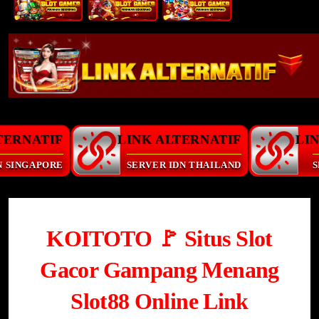
TERNATIF
LINK ALTERNATIF
LI
N SINGAPORE
SERVER IDN THAILAND
S
KOITOTO 🚩 Situs Slot
Gacor Gampang Menang
Slot88 Online Link