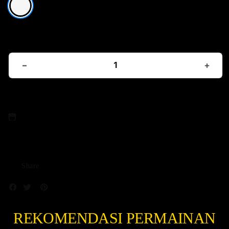
Quantity
Decrease
Increa
quantity
quanti
for
for
Get it fast
iPhone
iPhon
17
17
KOITOTO
Air
Air
Loading store
1TB
1TB
Silver
Silver
Share
REKOMENDASI PERMAINAN