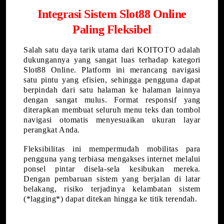
Integrasi Sistem Slot88 Online
Paling Fleksibel
Salah satu daya tarik utama dari KOITOTO adalah
dukungannya yang sangat luas terhadap kategori
Slot88 Online. Platform ini merancang navigasi
satu pintu yang efisien, sehingga pengguna dapat
berpindah dari satu halaman ke halaman lainnya
dengan sangat mulus. Format responsif yang
diterapkan membuat seluruh menu teks dan tombol
navigasi otomatis menyesuaikan ukuran layar
perangkat Anda.
Fleksibilitas ini mempermudah mobilitas para
pengguna yang terbiasa mengakses internet melalui
ponsel pintar disela-sela kesibukan mereka.
Dengan pembaruan sistem yang berjalan di latar
belakang, risiko terjadinya kelambatan sistem
(*lagging*) dapat ditekan hingga ke titik terendah.