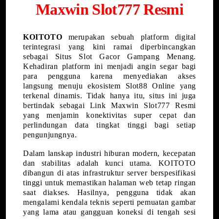
Maxwin Slot777 Resmi
KOITOTO
merupakan sebuah platform digital
terintegrasi yang kini ramai diperbincangkan
sebagai Situs Slot Gacor Gampang Menang.
Kehadiran platform ini menjadi angin segar bagi
para pengguna karena menyediakan akses
langsung menuju ekosistem Slot88 Online yang
terkenal dinamis. Tidak hanya itu, situs ini juga
bertindak sebagai Link Maxwin Slot777 Resmi
yang menjamin konektivitas super cepat dan
perlindungan data tingkat tinggi bagi setiap
pengunjungnya.
Dalam lanskap industri hiburan modern, kecepatan
dan stabilitas adalah kunci utama. KOITOTO
dibangun di atas infrastruktur server berspesifikasi
tinggi untuk memastikan halaman web tetap ringan
saat diakses. Hasilnya, pengguna tidak akan
mengalami kendala teknis seperti pemuatan gambar
yang lama atau gangguan koneksi di tengah sesi