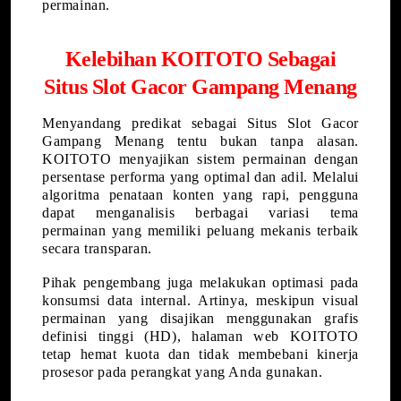
permainan.
Kelebihan KOITOTO Sebagai
Situs Slot Gacor Gampang Menang
Menyandang predikat sebagai Situs Slot Gacor
Gampang Menang tentu bukan tanpa alasan.
KOITOTO menyajikan sistem permainan dengan
persentase performa yang optimal dan adil. Melalui
algoritma penataan konten yang rapi, pengguna
dapat menganalisis berbagai variasi tema
permainan yang memiliki peluang mekanis terbaik
secara transparan.
Pihak pengembang juga melakukan optimasi pada
konsumsi data internal. Artinya, meskipun visual
permainan yang disajikan menggunakan grafis
definisi tinggi (HD), halaman web KOITOTO
tetap hemat kuota dan tidak membebani kinerja
prosesor pada perangkat yang Anda gunakan.