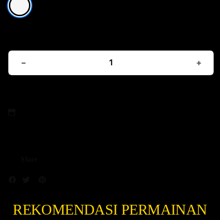
Quantity
Decrease
Increa
quantity
quanti
for
for
Get it fast
iPhone
iPhon
17
17
KOITOTO
Air
Air
Loading store
1TB
1TB
Silver
Silver
Share
REKOMENDASI PERMAINAN