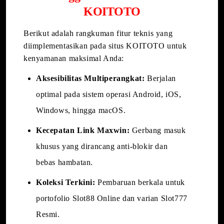
KOITOTO
Berikut adalah rangkuman fitur teknis yang
diimplementasikan pada situs KOITOTO untuk
kenyamanan maksimal Anda:
Aksesibilitas Multiperangkat:
Berjalan
optimal pada sistem operasi Android, iOS,
Windows, hingga macOS.
Kecepatan Link Maxwin:
Gerbang masuk
khusus yang dirancang anti-blokir dan
bebas hambatan.
Koleksi Terkini:
Pembaruan berkala untuk
portofolio Slot88 Online dan varian Slot777
Resmi.