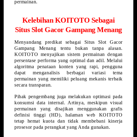
permainan.
Kelebihan KOITOTO Sebagai
Situs Slot Gacor Gampang Menang
Menyandang predikat sebagai Situs Slot Gacor
Gampang Menang tentu bukan tanpa alasan.
KOITOTO menyajikan sistem permainan dengan
persentase performa yang optimal dan adil. Melalui
algoritma penataan konten yang rapi, pengguna
dapat menganalisis berbagai variasi tema
permainan yang memiliki peluang mekanis terbaik
secara transparan.
Pihak pengembang juga melakukan optimasi pada
konsumsi data internal. Artinya, meskipun visual
permainan yang disajikan menggunakan grafis
definisi tinggi (HD), halaman web KOITOTO
tetap hemat kuota dan tidak membebani kinerja
prosesor pada perangkat yang Anda gunakan.