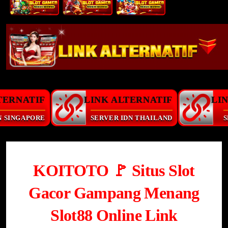
TERNATIF
LINK ALTERNATIF
LI
N SINGAPORE
SERVER IDN THAILAND
S
KOITOTO 🚩 Situs Slot
Gacor Gampang Menang
Slot88 Online Link