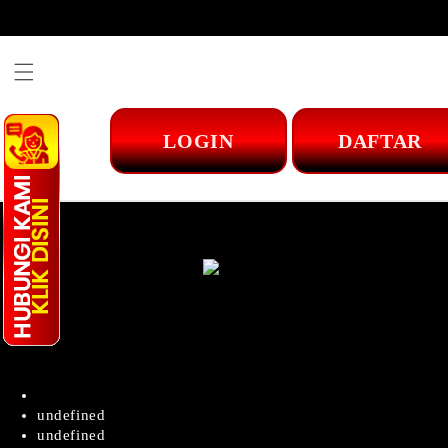
Skip to
content
LOGIN
DAFTAR
NEW
KOITOTO 🚩 Situs Slot Gacor Gampang
Menang Slot88 Online Link Maxwin
Slot777 Resmi
unde
Previous
Next
undefined
undefined