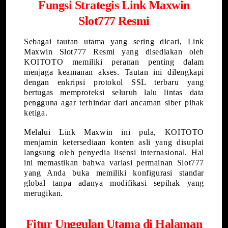
Fungsi Strategis Link Maxwin
Slot777 Resmi
Sebagai tautan utama yang sering dicari, Link
Maxwin Slot777 Resmi yang disediakan oleh
KOITOTO memiliki peranan penting dalam
menjaga keamanan akses. Tautan ini dilengkapi
dengan enkripsi protokol SSL terbaru yang
bertugas memproteksi seluruh lalu lintas data
pengguna agar terhindar dari ancaman siber pihak
ketiga.
Melalui Link Maxwin ini pula, KOITOTO
menjamin ketersediaan konten asli yang disuplai
langsung oleh penyedia lisensi internasional. Hal
ini memastikan bahwa variasi permainan Slot777
yang Anda buka memiliki konfigurasi standar
global tanpa adanya modifikasi sepihak yang
merugikan.
Fitur Unggulan Utama di Halaman