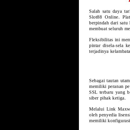
Salah satu daya ta
Slot88 Online. Pla
berpindah dari satu
membuat seluruh men
Fleksibilitas ini m
pintar disela-sela 
terjadinya kelambata
Sebagai tautan uta
memiliki peranan pe
SSL terbaru yang be
siber pihak ketiga.
Melalui Link Maxwi
oleh penyedia lisen
memiliki konfiguras