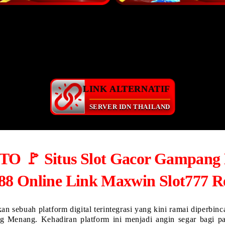
LINK ALTERNATIF
SERVER IDN THAILAND
O 🚩 Situs Slot Gacor Gampang
t88 Online Link Maxwin Slot777 R
n sebuah platform digital terintegrasi yang kini ramai diperbinc
 Menang. Kehadiran platform ini menjadi angin segar bagi p