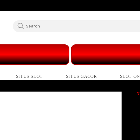
SITUS SLOT
SITUS GACOR
SLOT ON
N