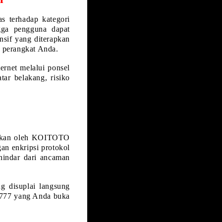
s terhadap kategori
ngga pengguna dapat
nsif yang diterapkan
 perangkat Anda.
ernet melalui ponsel
tar belakang, risiko
diakan oleh KOITOTO
an enkripsi protokol
rhindar dari ancaman
g disuplai langsung
ot777 yang Anda buka
.