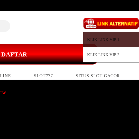
Log in
KLIK LINK VIP 1
KLIK LINK VIP 1
DAFTAR
KLIK LINK VIP 2
KLIK LINK VIP 2
LINE
SLOT777
SITUS SLOT GACOR
EW
KOITOTO 🚩 Situs Slot
Gacor Gampang Menang
Slot88 Online Link