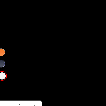
Maxwin Slot777 Resmi
Rp. 10.000,-
olor
- Silver
uantity