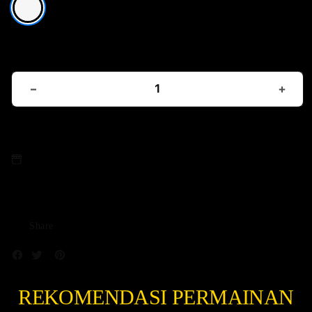
Quantity
Decrease
Increa
quantity
quanti
for
for
Get it fast
iPhone
iPhon
17
17
KOITOTO
Air
Air
Loading store
1TB
1TB
Silver
Silver
Share
REKOMENDASI PERMAINAN