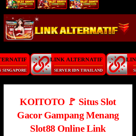
TERNATIF
LINK ALTERNATIF
LI
N SINGAPORE
SERVER IDN THAILAND
S
KOITOTO 🚩 Situs Slot
Gacor Gampang Menang
Slot88 Online Link