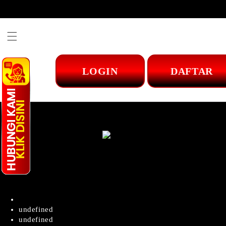
Skip to
content
LOGIN
DAFTAR
NEW
KOITOTO 🚩 Situs Slot Gacor Gampang
Menang Slot88 Online Link Maxwin
Slot777 Resmi
unde
Previous
Next
undefined
undefined