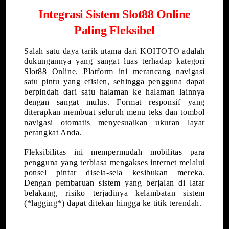
Integrasi Sistem Slot88 Online
Paling Fleksibel
Salah satu daya tarik utama dari KOITOTO adalah
dukungannya yang sangat luas terhadap kategori
Slot88 Online. Platform ini merancang navigasi
satu pintu yang efisien, sehingga pengguna dapat
berpindah dari satu halaman ke halaman lainnya
dengan sangat mulus. Format responsif yang
diterapkan membuat seluruh menu teks dan tombol
navigasi otomatis menyesuaikan ukuran layar
perangkat Anda.
Fleksibilitas ini mempermudah mobilitas para
pengguna yang terbiasa mengakses internet melalui
ponsel pintar disela-sela kesibukan mereka.
Dengan pembaruan sistem yang berjalan di latar
belakang, risiko terjadinya kelambatan sistem
(*lagging*) dapat ditekan hingga ke titik terendah.