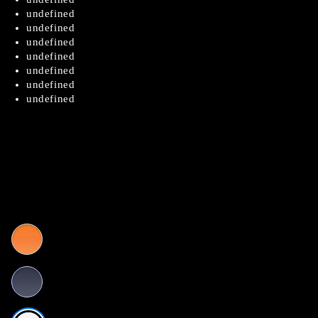
undefined
undefined
undefined
undefined
undefined
undefined
undefined
Rp. 10.000,-
Color
- Silver