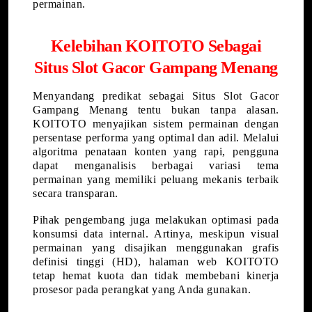
permainan.
Kelebihan KOITOTO Sebagai
Situs Slot Gacor Gampang Menang
Menyandang predikat sebagai Situs Slot Gacor
Gampang Menang tentu bukan tanpa alasan.
KOITOTO menyajikan sistem permainan dengan
persentase performa yang optimal dan adil. Melalui
algoritma penataan konten yang rapi, pengguna
dapat menganalisis berbagai variasi tema
permainan yang memiliki peluang mekanis terbaik
secara transparan.
Pihak pengembang juga melakukan optimasi pada
konsumsi data internal. Artinya, meskipun visual
permainan yang disajikan menggunakan grafis
definisi tinggi (HD), halaman web KOITOTO
tetap hemat kuota dan tidak membebani kinerja
prosesor pada perangkat yang Anda gunakan.