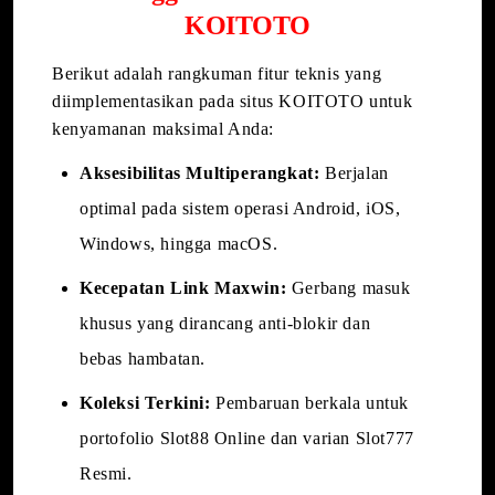
KOITOTO
Berikut adalah rangkuman fitur teknis yang
diimplementasikan pada situs KOITOTO untuk
kenyamanan maksimal Anda:
Aksesibilitas Multiperangkat:
Berjalan
optimal pada sistem operasi Android, iOS,
Windows, hingga macOS.
Kecepatan Link Maxwin:
Gerbang masuk
khusus yang dirancang anti-blokir dan
bebas hambatan.
Koleksi Terkini:
Pembaruan berkala untuk
portofolio Slot88 Online dan varian Slot777
Resmi.