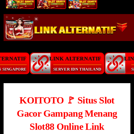
TERNATIF
LINK ALTERNATIF
LI
N SINGAPORE
SERVER IDN THAILAND
S
KOITOTO 🚩 Situs Slot
Gacor Gampang Menang
Slot88 Online Link