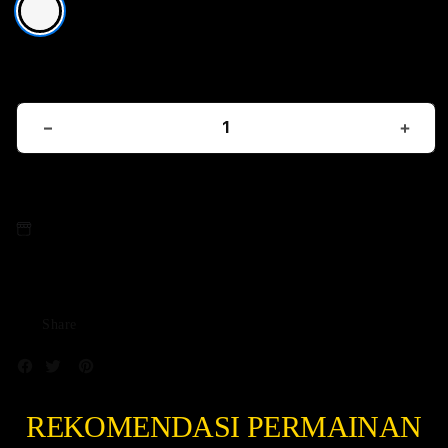
Quantity
Decrease
Increa
quantity
quanti
for
for
Get it fast
iPhone
iPhon
17
17
KOITOTO
Air
Air
Loading store
1TB
1TB
Silver
Silver
Share
REKOMENDASI PERMAINAN