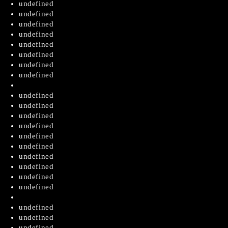
undefined
undefined
undefined
undefined
undefined
undefined
undefined
undefined
undefined
undefined
undefined
undefined
undefined
undefined
undefined
undefined
undefined
undefined
undefined
undefined
undefined