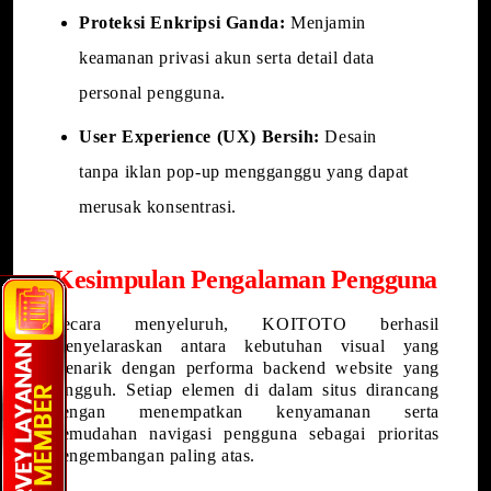
Proteksi Enkripsi Ganda:
Menjamin
keamanan privasi akun serta detail data
personal pengguna.
User Experience (UX) Bersih:
Desain
tanpa iklan pop-up mengganggu yang dapat
merusak konsentrasi.
Kesimpulan Pengalaman Pengguna
Secara menyeluruh, KOITOTO berhasil
menyelaraskan antara kebutuhan visual yang
menarik dengan performa backend website yang
tangguh. Setiap elemen di dalam situs dirancang
dengan menempatkan kenyamanan serta
kemudahan navigasi pengguna sebagai prioritas
pengembangan paling atas.