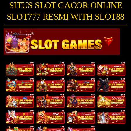
SITUS SLOT GACOR ONLINE
SLOT777 RESMI WITH SLOT88