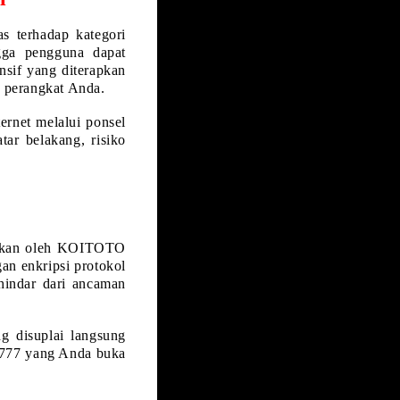
s terhadap kategori
ngga pengguna dapat
nsif yang diterapkan
 perangkat Anda.
ernet melalui ponsel
tar belakang, risiko
diakan oleh KOITOTO
an enkripsi protokol
rhindar dari ancaman
g disuplai langsung
ot777 yang Anda buka
.