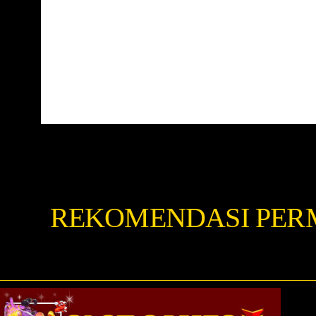
Open
media
1
in
modal
REKOMENDASI PERM