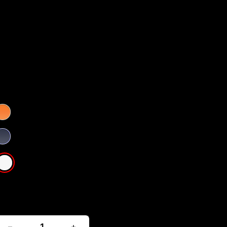
Maxwin Slot777 Resmi
Rp. 10.000,-
olor
- Silver
uantity