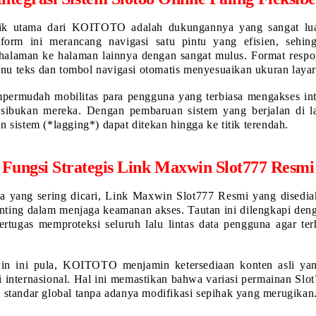
rik utama dari KOITOTO adalah dukungannya yang sangat lua
tform ini merancang navigasi satu pintu yang efisien, sehi
 halaman ke halaman lainnya dengan sangat mulus. Format respo
u teks dan tombol navigasi otomatis menyesuaikan ukuran layar
empermudah mobilitas para pengguna yang terbiasa mengakses int
kesibukan mereka. Dengan pembaruan sistem yang berjalan di la
n sistem (*lagging*) dapat ditekan hingga ke titik terendah.
Fungsi Strategis Link Maxwin Slot777 Resmi
ma yang sering dicari, Link Maxwin Slot777 Resmi yang dise
nting dalam menjaga keamanan akses. Tautan ini dilengkapi deng
rtugas memproteksi seluruh lalu lintas data pengguna agar te
n ini pula, KOITOTO menjamin ketersediaan konten asli yan
si internasional. Hal ini memastikan bahwa variasi permainan Sl
i standar global tanpa adanya modifikasi sepihak yang merugikan