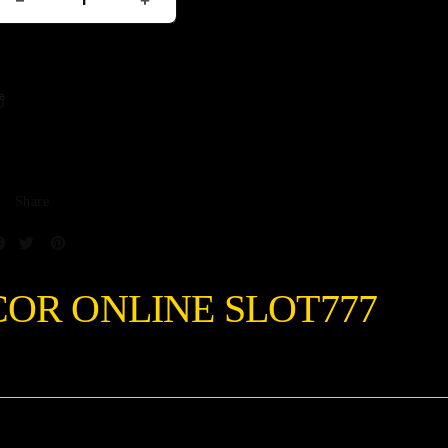
Decrease
Increase
quantity
quantity
for
for
t it fast
iPhone
iPhone
17
17
KOITOTO
Air
Air
Loading store
1TB
1TB
Silver
Silver
Share
OR ONLINE SLOT777