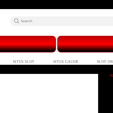
SITUS SLOT
SITUS GACOR
SLOT ON
N