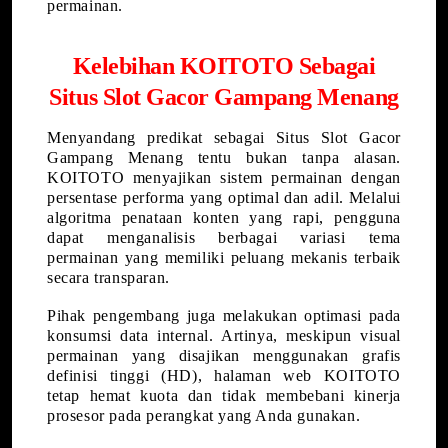
permainan.
Kelebihan KOITOTO Sebagai
Situs Slot Gacor Gampang Menang
Menyandang predikat sebagai Situs Slot Gacor
Gampang Menang tentu bukan tanpa alasan.
KOITOTO menyajikan sistem permainan dengan
persentase performa yang optimal dan adil. Melalui
algoritma penataan konten yang rapi, pengguna
dapat menganalisis berbagai variasi tema
permainan yang memiliki peluang mekanis terbaik
secara transparan.
Pihak pengembang juga melakukan optimasi pada
konsumsi data internal. Artinya, meskipun visual
permainan yang disajikan menggunakan grafis
definisi tinggi (HD), halaman web KOITOTO
tetap hemat kuota dan tidak membebani kinerja
prosesor pada perangkat yang Anda gunakan.