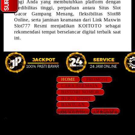
Bagi Anda yang membutuhkan platform dengan
kredibilitas tinggi, perpaduan antara Situs Slot
Gacor Gampang Menang, fleksibilitas Slot88
Online, serta jaminan keamanan dari Link Maxwin
Slot777 Resmi menjadikan KOITOTO sebagai
rekomendasi tempat berselancar digital terbaik saat
ini.
HOME
PROMOSI
CARA BERMAIN
HISTORI NOMOR
BUKU MIMPI
BANTUAN
REFFERAL
DAFTAR
© Copyright 2018 - 2026
KOITOTO
. All Rights Reserved.