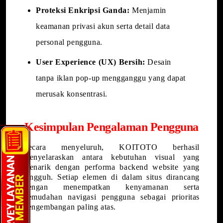
Proteksi Enkripsi Ganda:
Menjamin
keamanan privasi akun serta detail data
personal pengguna.
User Experience (UX) Bersih:
Desain
tanpa iklan pop-up mengganggu yang dapat
merusak konsentrasi.
Kesimpulan Pengalaman Pengguna
Secara menyeluruh, KOITOTO berhasil
menyelaraskan antara kebutuhan visual yang
menarik dengan performa backend website yang
tangguh. Setiap elemen di dalam situs dirancang
dengan menempatkan kenyamanan serta
kemudahan navigasi pengguna sebagai prioritas
pengembangan paling atas.