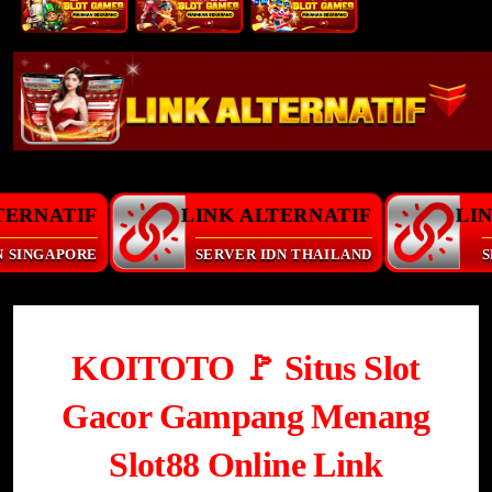
TERNATIF
LINK ALTERNATIF
LI
N SINGAPORE
SERVER IDN THAILAND
S
KOITOTO 🚩 Situs Slot
Gacor Gampang Menang
Slot88 Online Link