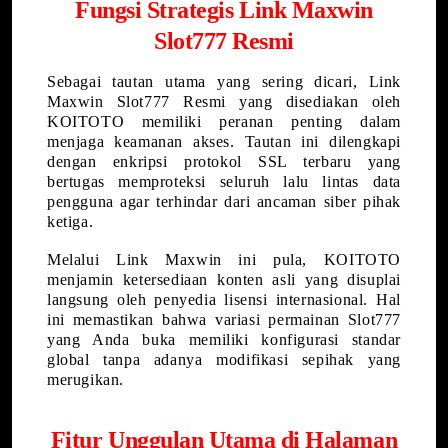
Fungsi Strategis Link Maxwin
Slot777 Resmi
Sebagai tautan utama yang sering dicari, Link
Maxwin Slot777 Resmi yang disediakan oleh
KOITOTO memiliki peranan penting dalam
menjaga keamanan akses. Tautan ini dilengkapi
dengan enkripsi protokol SSL terbaru yang
bertugas memproteksi seluruh lalu lintas data
pengguna agar terhindar dari ancaman siber pihak
ketiga.
Melalui Link Maxwin ini pula, KOITOTO
menjamin ketersediaan konten asli yang disuplai
langsung oleh penyedia lisensi internasional. Hal
ini memastikan bahwa variasi permainan Slot777
yang Anda buka memiliki konfigurasi standar
global tanpa adanya modifikasi sepihak yang
merugikan.
Fitur Unggulan Utama di Halaman