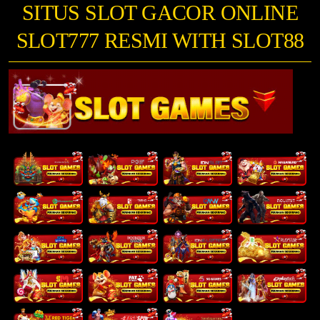
SITUS SLOT GACOR ONLINE
SLOT777 RESMI WITH SLOT88