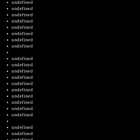
undefined
undefined
undefined
undefined
undefined
undefined
undefined
undefined
undefined
undefined
undefined
undefined
undefined
undefined
undefined
undefined
undefined
undefined
undefined
undefined
undefined