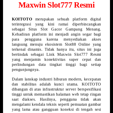
Maxwin Slot777 Resmi
KOITOTO
merupakan sebuah platform digital
terintegrasi yang kini ramai diperbincangkan
sebagai Situs Slot Gacor Gampang Menang.
Kehadiran platform ini menjadi angin segar bagi
para pengguna karena menyediakan akses
langsung menuju ekosistem Slot88 Online yang
terkenal dinamis. Tidak hanya itu, situs ini juga
bertindak sebagai Link Maxwin Slot777 Resmi
yang menjamin konektivitas super cepat dan
perlindungan data tingkat tinggi bagi setiap
pengunjungnya.
Dalam lanskap industri hiburan modern, kecepatan
dan stabilitas adalah kunci utama. KOITOTO
dibangun di atas infrastruktur server berspesifikasi
tinggi untuk memastikan halaman web tetap ringan
saat diakses. Hasilnya, pengguna tidak akan
mengalami kendala teknis seperti pemuatan gambar
yang lama atau gangguan koneksi di tengah sesi