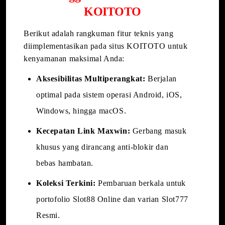
KOITOTO
Berikut adalah rangkuman fitur teknis yang
diimplementasikan pada situs KOITOTO untuk
kenyamanan maksimal Anda:
Aksesibilitas Multiperangkat:
Berjalan
optimal pada sistem operasi Android, iOS,
Windows, hingga macOS.
Kecepatan Link Maxwin:
Gerbang masuk
khusus yang dirancang anti-blokir dan
bebas hambatan.
Koleksi Terkini:
Pembaruan berkala untuk
portofolio Slot88 Online dan varian Slot777
Resmi.