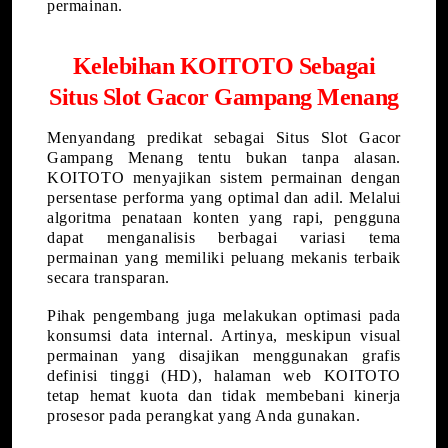
permainan.
Kelebihan KOITOTO Sebagai
Situs Slot Gacor Gampang Menang
Menyandang predikat sebagai Situs Slot Gacor
Gampang Menang tentu bukan tanpa alasan.
KOITOTO menyajikan sistem permainan dengan
persentase performa yang optimal dan adil. Melalui
algoritma penataan konten yang rapi, pengguna
dapat menganalisis berbagai variasi tema
permainan yang memiliki peluang mekanis terbaik
secara transparan.
Pihak pengembang juga melakukan optimasi pada
konsumsi data internal. Artinya, meskipun visual
permainan yang disajikan menggunakan grafis
definisi tinggi (HD), halaman web KOITOTO
tetap hemat kuota dan tidak membebani kinerja
prosesor pada perangkat yang Anda gunakan.