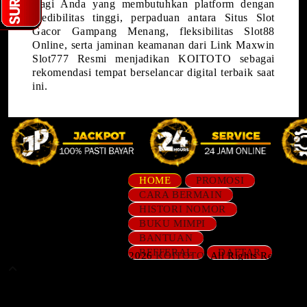
Bagi Anda yang membutuhkan platform dengan
kredibilitas tinggi, perpaduan antara Situs Slot
Gacor Gampang Menang, fleksibilitas Slot88
Online, serta jaminan keamanan dari Link Maxwin
Slot777 Resmi menjadikan KOITOTO sebagai
rekomendasi tempat berselancar digital terbaik saat
ini.
HOME
PROMOSI
CARA BERMAIN
HISTORI NOMOR
BUKU MIMPI
BANTUAN
REFFERAL
DAFTAR
© Copyright 2018 - 2026
KOITOTO
. All Rights Reserved.