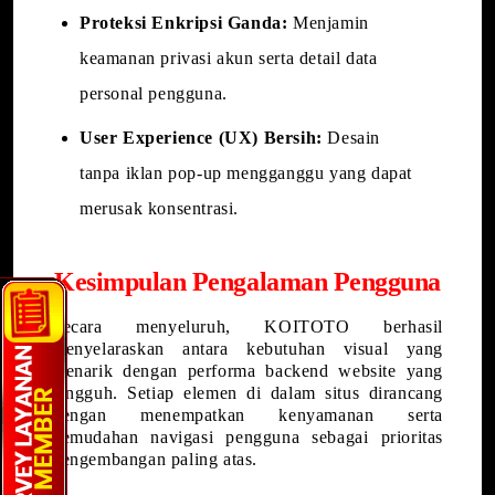
Proteksi Enkripsi Ganda:
Menjamin
keamanan privasi akun serta detail data
personal pengguna.
User Experience (UX) Bersih:
Desain
tanpa iklan pop-up mengganggu yang dapat
merusak konsentrasi.
Kesimpulan Pengalaman Pengguna
Secara menyeluruh, KOITOTO berhasil
menyelaraskan antara kebutuhan visual yang
menarik dengan performa backend website yang
tangguh. Setiap elemen di dalam situs dirancang
dengan menempatkan kenyamanan serta
kemudahan navigasi pengguna sebagai prioritas
pengembangan paling atas.