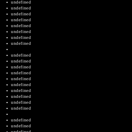
undefined
undefined
undefined
undefined
undefined
undefined
undefined
undefined
undefined
undefined
undefined
undefined
undefined
undefined
undefined
undefined
undefined
undefined
undefined
undefined
undefined