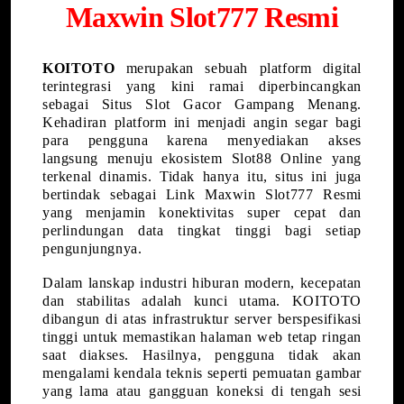
Maxwin Slot777 Resmi
KOITOTO
merupakan sebuah platform digital
terintegrasi yang kini ramai diperbincangkan
sebagai Situs Slot Gacor Gampang Menang.
Kehadiran platform ini menjadi angin segar bagi
para pengguna karena menyediakan akses
langsung menuju ekosistem Slot88 Online yang
terkenal dinamis. Tidak hanya itu, situs ini juga
bertindak sebagai Link Maxwin Slot777 Resmi
yang menjamin konektivitas super cepat dan
perlindungan data tingkat tinggi bagi setiap
pengunjungnya.
Dalam lanskap industri hiburan modern, kecepatan
dan stabilitas adalah kunci utama. KOITOTO
dibangun di atas infrastruktur server berspesifikasi
tinggi untuk memastikan halaman web tetap ringan
saat diakses. Hasilnya, pengguna tidak akan
mengalami kendala teknis seperti pemuatan gambar
yang lama atau gangguan koneksi di tengah sesi