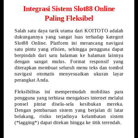
Integrasi Sistem Slot88 Online
Paling Fleksibel
Salah satu daya tarik utama dari KOITOTO adalah
dukungannya yang sangat luas terhadap kategori
Slot88 Online. Platform ini merancang navigasi
satu pintu yang efisien, sehingga pengguna dapat
berpindah dari satu halaman ke halaman lainnya
dengan sangat mulus. Format responsif yang
diterapkan membuat seluruh menu teks dan tombol
navigasi otomatis menyesuaikan ukuran layar
perangkat Anda.
Fleksibilitas ini mempermudah mobilitas para
pengguna yang terbiasa mengakses internet melalui
ponsel pintar disela-sela kesibukan mereka.
Dengan pembaruan sistem yang berjalan di latar
belakang, risiko terjadinya kelambatan sistem
(*lagging*) dapat ditekan hingga ke titik terendah.