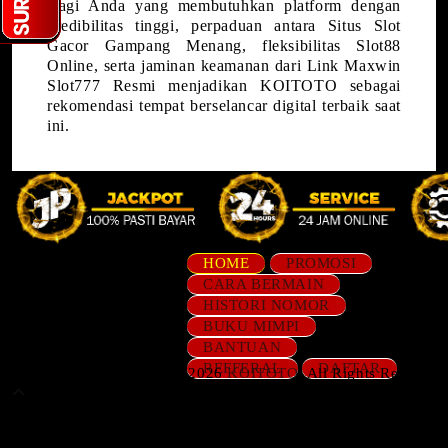
Bagi Anda yang membutuhkan platform dengan
kredibilitas tinggi, perpaduan antara Situs Slot
Gacor Gampang Menang, fleksibilitas Slot88
Online, serta jaminan keamanan dari Link Maxwin
Slot777 Resmi menjadikan KOITOTO sebagai
rekomendasi tempat berselancar digital terbaik saat
ini.
HOME
PROMOSI
CARA BERMAIN
HISTORI NOMOR
BUKU MIMPI
BANTUAN
REFFERAL
DAFTAR
© Copyright 2018 - 2026
KOITOTO
. All Rights Reserved.