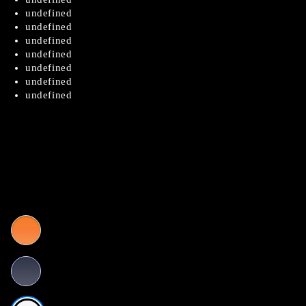
undefined
undefined
undefined
undefined
undefined
undefined
undefined
Rp. 10.000,-
Color
- Silver